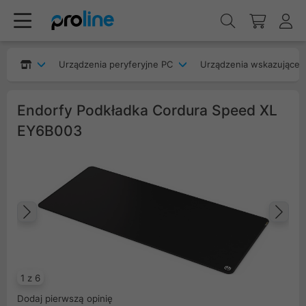
Urządzenia peryferyjne PC
Urządzenia wskazujące
Endorfy Podkładka Cordura Speed XL
EY6B003
Poprzedni
Na
1 z 6
Dodaj pierwszą opinię