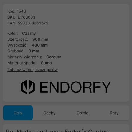
Kod: 1546
SKU: EY6B003
EAN: 5903018664675
Kolor:
Czarny
Szerokość:
900 mm
Wysokość:
400 mm
Grubość:
3 mm
Materiał wierzchu:
Cordura
Materiał spodu:
Guma
Zobacz więcej szczegółów
Opis
Cechy
Opinie
Raty
Podkładka pod mysz Endorfy Cordura