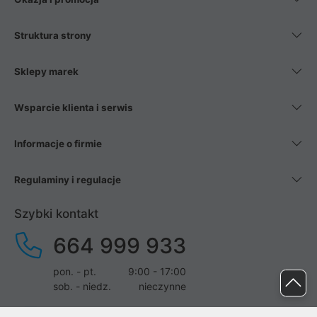
Struktura strony
Sklepy marek
Wsparcie klienta i serwis
Informacje o firmie
Regulaminy i regulacje
Szybki kontakt
664 999 933
pon. - pt.
9:00 - 17:00
sob. - niedz.
nieczynne
pomoc@proline.pl