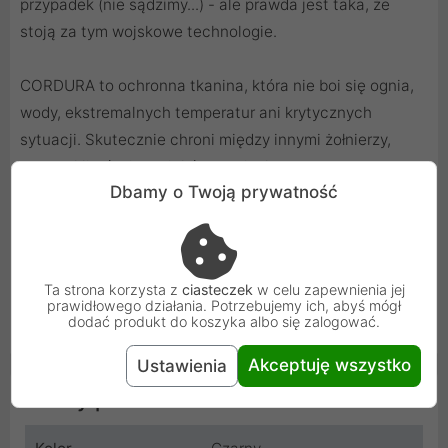
przypadek (nie sądzimy...) - ale prawda jest taka, że
stoją za tym wojskowe technologie.
CORDURA to ochronna tkanina, która nie boi się ognia,
wody, ekstremalnych temperatur ani krytycznych
sytuacji. Skutecznie chroni między innymi żołnierzy,
motocyklistów i maniaków survivalu.
Dbamy o Twoją prywatność
Jej zwarta struktura jest praktycznie nie do zdarcia. Bez
większych ubytków ślizga się po asfalcie, papierze
ściernym i nożach. Właśnie dlatego najczęściej robi się z
Ta strona korzysta z
ciasteczek
w celu zapewnienia jej
niej namioty, odzież ochronną, obuwie taktyczne,
prawidłowego działania. Potrzebujemy ich, abyś mógł
dodać produkt do koszyka albo się zalogować.
kabury... No i naszą podkładkę pod myszkę.
Akceptuję wszystko
Ustawienia
Cechy produktu