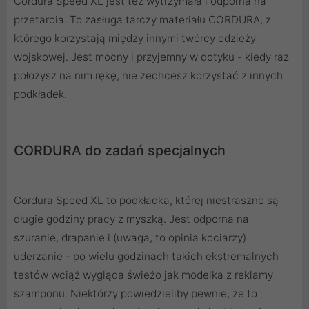
Cordura Speed XL jest też wytrzymała i odporna na
przetarcia. To zasługa tarczy materiału CORDURA, z
którego korzystają między innymi twórcy odzieży
wojskowej. Jest mocny i przyjemny w dotyku - kiedy raz
położysz na nim rękę, nie zechcesz korzystać z innych
podkładek.
CORDURA do zadań specjalnych
Cordura Speed XL to podkładka, której niestraszne są
długie godziny pracy z myszką. Jest odporna na
szuranie, drapanie i (uwaga, to opinia kociarzy)
uderzanie - po wielu godzinach takich ekstremalnych
testów wciąż wygląda świeżo jak modelka z reklamy
szamponu. Niektórzy powiedzieliby pewnie, że to