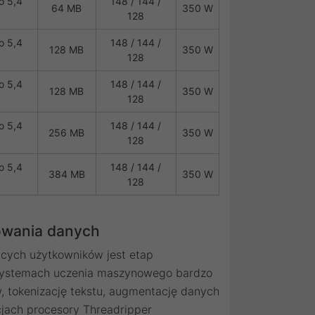
o 5,4
148 / 144 /
64 MB
350 W
128
o 5,4
148 / 144 /
128 MB
350 W
128
o 5,4
148 / 144 /
128 MB
350 W
128
o 5,4
148 / 144 /
256 MB
350 W
128
o 5,4
148 / 144 /
384 MB
350 W
128
owania danych
cych użytkowników jest etap
systemach uczenia maszynowego bardzo
 tokenizację tekstu, augmentację danych
cjach procesory Threadripper