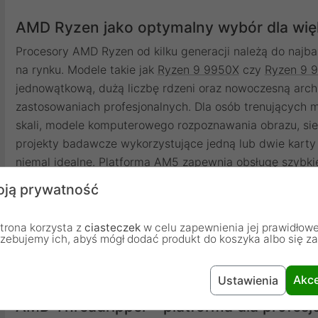
AMD Ryzen jako optymalny wybór dla wi
Procesory AMD Ryzen od kilku generacji należą do najba
na rynku. Modele takie jak
Ryzen 9 9950X
czy
Ryzen 9 
jednowątkową, dużą liczbę rdzeni oraz nowoczesną arch
zastosowaniach profesjonalnych. Dla osób trenujących mo
skali, modele komputerowego rozpoznawania obrazu, sie
projekty badawcze wykorzystujące jedną lub dwie karty 
niemal idealne. Platforma AM5 zapewnia obsługę szybk
PCIe 5.0 oraz relatywnie niski koszt całego zestawu. W 
ją prywatność
przeznaczyć większą część budżetu na kartę graficzną,
zdecydowanie większy wpływ na końcową wydajność niż
trona korzysta z
ciasteczek
w celu zapewnienia jej prawidłowe
zakup mocniejszego GPU przyniesie znacznie większy wzr
rzebujemy ich, abyś mógł dodać produkt do koszyka albo się z
na Threadrippera.
Akce
Ustawienia
AMD Threadripper - platforma dla profes