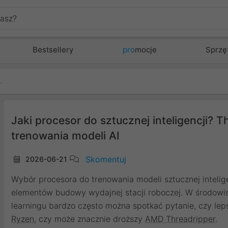
Bestsellery
pro
mocje
Sprzę
zy Ryzen do trenowania modeli AI
Jaki procesor do sztucznej inteligencji? 
trenowania modeli AI
Skomentuj
2026-06-21
Wybór procesora do trenowania modeli sztucznej intelige
elementów budowy wydajnej stacji roboczej. W środowi
learningu bardzo często można spotkać pytanie, czy le
Ryzen
, czy może znacznie droższy
AMD Threadripper
.