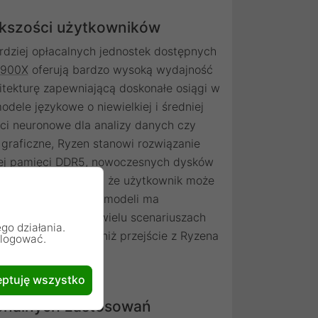
ększości użytkowników
rdziej opłacalnych jednostek dostępnych
9900X
oferują bardzo wysoką wydajność
itekturę zapewniającą doskonałe osiągi w
dele językowe o niewielkiej i średniej
ci neuronowe dla analizy danych czy
graficzne, Ryzen stanowi rozwiązanie
iej pamięci DDR5, nowoczesnych dysków
praktyce oznacza to, że użytkownik może
 która w trenowaniu modeli ma
 sam procesor. W wielu scenariuszach
go działania.
ost efektywności niż przejście z Ryzena
alogować.
ptuję wszystko
jonalnych zastosowań