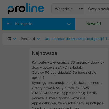
Produkty
Kategorie
Nowości
Producenci
Poradniki
Jaki procesor do sztucznej inteligencji? Threadripper c
Kategorie
Najnowsze
Komputery z gwarancją 36 miesięcy door-to-
door - gotowe ZENPC i składaki
Gotowy PC czy składak? Co bardziej się
opłaca?
Synology prezentuje serię DiskStation neo+.
Cztery nowe NAS-y z rodziny DS25
GTA VI wraca z dużą prezentacją. Netflix
pokaże ją sześć godzin wcześniej
Apple odkrywa, że wysokie ceny są irytujące.
CXMT odmawia niższych cen