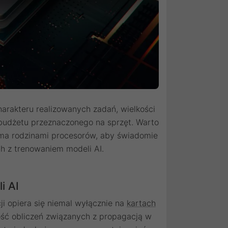
arakteru realizowanych zadań, wielkości
 budżetu przeznaczonego na sprzęt. Warto
ema rodzinami procesorów, aby świadomie
h z trenowaniem modeli AI.
i AI
ji opiera się niemal wyłącznie na
kartach
ść obliczeń związanych z propagacją w