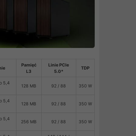
Pamięć
Linie PCIe
nie
TDP
L3
5.0*
o 5,4
128 MB
92 / 88
350 W
o 5,4
128 MB
92 / 88
350 W
o 5,4
256 MB
92 / 88
350 W