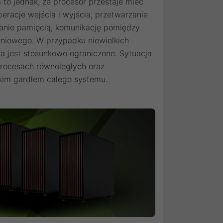
to jednak, że procesor przestaje mieć
racje wejścia i wyjścia, przetwarzanie
anie pamięcią, komunikację pomiędzy
eniowego. W przypadku niewielkich
ra jest stosunkowo ograniczone. Sytuacja
procesach równoległych oraz
kim gardłem całego systemu.