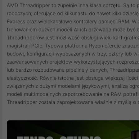
AMD Threadripper to zupełnie inna klasa sprzętu. Są to 
roboczych, oferujące od kilkunastu do nawet kilkudziesięc
Express oraz wielokanałowe kontrolery pamięci RAM. W
trenowaniem dużych modeli AI ich przewaga może być b
Threadripperów jest możliwość obsługi wielu kart grafi
magistrali PCIe. Typowa platforma Ryzen oferuje znacznie
budowę konfiguracji wyposażonych w trzy, cztery lub w
zaawansowanych projektów wykorzystujących rozproszon
lub bardzo rozbudowane pipeline'y danych, Threadrippe
elastyczność. Równie istotna jest obsługa większej ilośc
związanych z dużymi modelami językowymi, analizą og
modeli multimodalnych zapotrzebowanie na RAM potrafi 
Threadripper została zaprojektowana właśnie z myślą o t