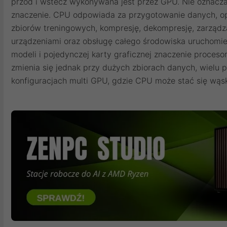
przód i wstecz wykonywana jest przez GPU. Nie oznacza 
znaczenie. CPU odpowiada za przygotowanie danych, ope
zbiorów treningowych, kompresję, dekompresję, zarządz
urządzeniami oraz obsługę całego środowiska uruchomi
modeli i pojedynczej karty graficznej znaczenie proceso
zmienia się jednak przy dużych zbiorach danych, wielu 
konfiguracjach multi GPU, gdzie CPU może stać się wąs