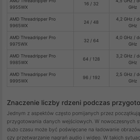
AMD Threadripper Pro
4,5 GHz / d
16 / 32
9955WX
GHz
AMD Threadripper Pro
4,2 GHz / d
24 / 48
9965WX
GHz
AMD Threadripper Pro
4,0 GHz / d
32 / 64
9975WX
GHz
AMD Threadripper Pro
3,2 GHz / d
64 / 128
9985WX
GHz
AMD Threadripper Pro
2,5 GHz / d
96 / 192
9995WX
GHz
Znaczenie liczby rdzeni podczas przygot
Jednym z aspektów często pomijanych przez początkują
przygotowania danych wejściowych. W nowoczesnych 
dużo czasu może być poświęcane na ładowanie obrazów,
czy przetwarzanie nagrań audio i wideo. W takich sytua