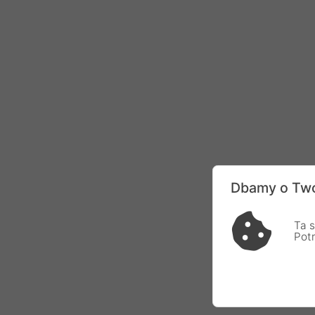
Dbamy o Two
Ta s
Pot