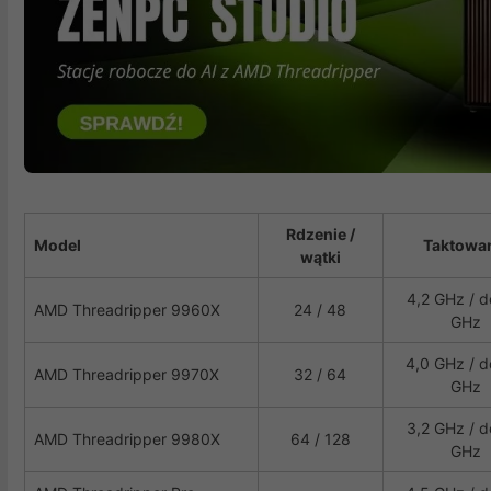
Rdzenie /
Model
Taktowa
wątki
4,2 GHz / d
AMD Threadripper 9960X
24 / 48
GHz
4,0 GHz / d
AMD Threadripper 9970X
32 / 64
GHz
3,2 GHz / d
AMD Threadripper 9980X
64 / 128
GHz