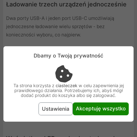
Ładowanie trzech urządzeń jednocześnie
Dwa porty USB-A i jeden port USB-C umożliwiają
jednoczesne ładowanie wielu sprzętów - bez
konieczności wyboru, co najpierw.
Dbamy o Twoją prywatność
Zaawansowana technologia BPS II i
wielopoziomowa ochrona
Technologia Baseus BPS II dynamicznie dostosowuje
Ta strona korzysta z
ciasteczek
w celu zapewnienia jej
napięcie i natężenie do każdego z podłączonych
prawidłowego działania. Potrzebujemy ich, abyś mógł
dodać produkt do koszyka albo się zalogować.
urządzeń, zapewniając maksymalną wydajność i
bezpieczeństwo. Wbudowane zabezpieczenia chronią
Akceptuję wszystko
Ustawienia
przed przegrzaniem, przeładowaniem i zwarciem.