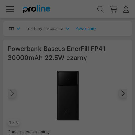
Telefony i akcesoria
Powerbank
Powerbank Baseus EnerFill FP41
30000mAh 22.5W czarny
Poprzedni
Na
1 z 3
Dodaj pierwszą opinię