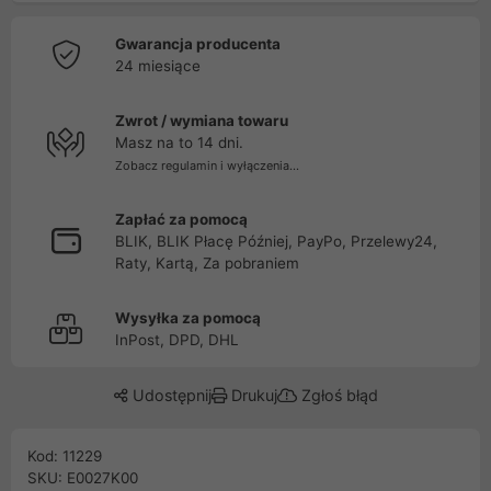
Gwarancja producenta
24 miesiące
Zwrot / wymiana towaru
Masz na to 14 dni.
Zobacz regulamin i wyłączenia...
Zapłać za pomocą
BLIK, BLIK Płacę Później, PayPo, Przelewy24,
Raty, Kartą, Za pobraniem
Wysyłka za pomocą
InPost, DPD, DHL
Udostępnij
Drukuj
Zgłoś błąd
Kod: 11229
SKU: E0027K00