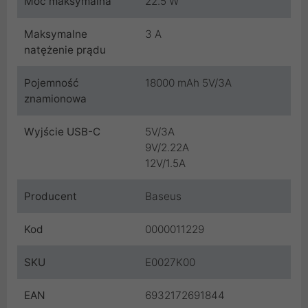
Moc maksymalna
22.5 W
Maksymalne
3 A
natężenie prądu
Pojemność
18000 mAh 5V/3A
znamionowa
Wyjście USB-C
5V/3A
9V/2.22A
12V/1.5A
Producent
Baseus
Kod
0000011229
SKU
E0027K00
EAN
6932172691844