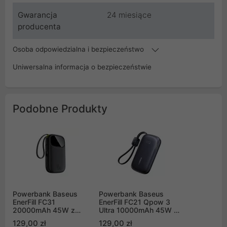
Gwarancja
24 miesiące
producenta
Osoba odpowiedzialna i bezpieczeństwo
Uniwersalna informacja o bezpieczeństwie
Podobne Produkty
Powerbank Baseus
Powerbank Baseus
EnerFill FC31
EnerFill FC21 Qpow 3
20000mAh 45W z
Ultra 10000mAh 45W z
wyświetlaczem z
dołączonym kablem-
129,00 zł
129,00 zł
kablami USB-C i
smyczą - czarny