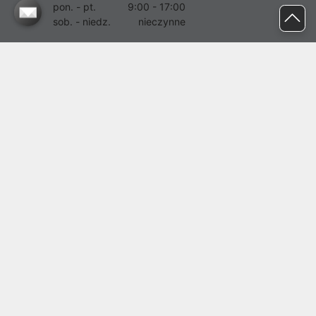
pon. - pt.
9:00 - 17:00
sob. - niedz.
nieczynne
pomoc@proline.pl
Dołącz do nas
Zgłoś błąd na stronie
Proline SA z siedzibą w Mirkowie (55-095), przy ul. Brzozowej 5,
wpisana do rejestru przedsiębiorców Krajowego Rejestru Sądowego
przez Sąd Rejonowy dla Wrocławia-Fabrycznej we Wrocławiu, VI
Wydział Gospodarczy Krajowego Rejestru Sądowego pod nr KRS:
0000282071, NIP: 8951898022, REGON: 020482041, BDO:
000437899. Kapitał zakładowy Spółki wynosi 500000,00 zł i został
on opłacony w całości.
© proline 1996 - 2026. Wszelkie prawa zastrzeżone.