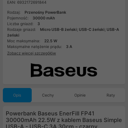
EAN: 6932172691844
Rodzaj:
Przenośny PowerBank
Pojemność:
30000 mAh
Liczba gniazd:
3
Rodzaje gniazd:
Micro USB-B żeński; USB-C żeński; USB-A
żeński
Moc maksymalna:
22.5 W
Maksymalne natężenie prądu:
3 A
Zobacz więcej szczegółów
Opis
Cechy
Opinie
Raty
Powerbank Baseus EnerFill FP41
30000mAh 22.5W z kablem Baseus Simple
USB-A - USB-C 3A 30cm - czarny