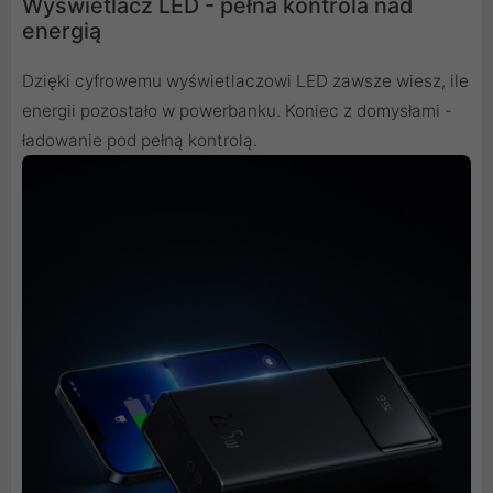
Wyświetlacz LED - pełna kontrola nad
energią
Dzięki cyfrowemu wyświetlaczowi LED zawsze wiesz, ile
energii pozostało w powerbanku. Koniec z domysłami -
ładowanie pod pełną kontrolą.