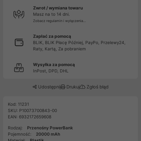
Zwrot / wymiana towaru
Masz na to 14 dni.
Zobacz regulamin i wyłączenia...
Zapłać za pomocą
BLIK, BLIK Płacę Później, PayPo, Przelewy24,
Raty, Kartą, Za pobraniem
Wysyłka za pomocą
InPost, DPD, DHL
Udostępnij
Drukuj
Zgłoś błąd
Kod: 11231
SKU: P10073700843-00
EAN: 6932172659608
Rodzaj:
Przenośny PowerBank
Pojemność:
20000 mAh
Materiał:
Plastik