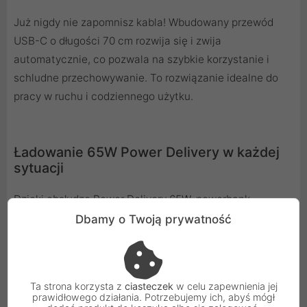
Już nigdy nie zapomnisz kabla! Wbudowany przewód
USB-C o długości 70 cm rozwija się i zwija
automatycznie, co pozwala na szybkie korzystanie i
schludne przechowywanie. To rozwiązanie idealne do
pracy w ruchu i codziennego użytku.
Ładowanie 65W Power Delivery w każdej
sytuacji
Dzięki obsłudze Power Delivery 65W, powerbank
błyskawicznie zasila laptopy, tablety i telefony.
Dbamy o Twoją prywatność
Zapewnia maksymalną efektywność w minimalnym
czasie - to moc, na której możesz polegać.
Ta strona korzysta z
ciasteczek
w celu zapewnienia jej
prawidłowego działania. Potrzebujemy ich, abyś mógł