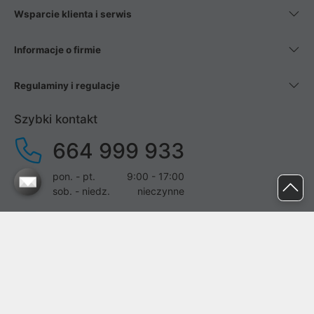
Wsparcie klienta i serwis
Informacje o firmie
Regulaminy i regulacje
Szybki kontakt
664 999 933
pon. - pt.
9:00 - 17:00
sob. - niedz.
nieczynne
pomoc@proline.pl
Dołącz do nas
Zgłoś błąd na stronie