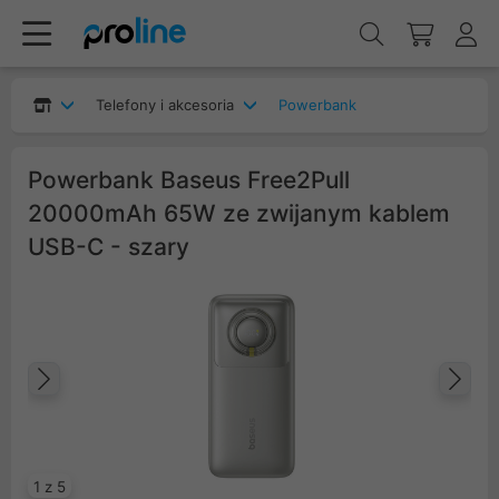
Telefony i akcesoria
Powerbank
Powerbank Baseus Free2Pull
20000mAh 65W ze zwijanym kablem
USB-C - szary
Poprzedni
Na
1 z 5