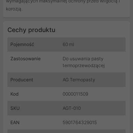
wymagających maksymalnej ochrony przed wilgocią i
korozją.
Cechy produktu
Pojemność
60 ml
Zastosowanie
Do usuwania pasty
termoprzewodzącej
Producent
AG Termopasty
Kod
0000011509
SKU
AGT-010
EAN
5901764329015