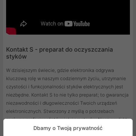
Kontakt S - preparat do oczyszczania
styków
W dzisiejszym świecie, gdzie elektronika odgrywa
kluczową rolę w naszym codziennym życiu, utrzymanie
czystości i funkcjonalności styków elektrycznych jest
niezbędne. Kontakt S to nie tylko preparat; to gwarancja
niezawodności i długowieczności Twoich urządzeń
elektronicznych. Stworzony z myślą o potrzebach
zarówno profesjonalistów, jak i amatorów. Nasz produkt
jest kluczowym rozwiązaniem dla każdego, kto szuka
Dbamy o Twoją prywatność
skutecznego sposobu na oczyszczenie styków z