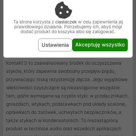
tlenków i siarczków. Ten produkt chroni również przed
korozją. Rozpuszczone tlenki i siarczki zalecamy
Ta strona korzysta z
ciasteczek
w celu zapewnienia jej
spłukiwać Kontaktem U.
prawidłowego działania. Potrzebujemy ich, abyś mógł
dodać produkt do koszyka albo się zalogować.
Akceptuję wszystko
Ustawienia
Dlaczego Kontakt S?
Kontakt S to zaawansowany środek do oczyszczania
styków, który zapewnia swobodny przepływ prądu,
przywracając niską rezystencję złącza. Jego wyjątkowe
właściwości czyszczące są niezastąpione wszędzie
tam, gdzie wymagane są czyste styki: w przełącznikach,
gniazdach, wtykach, podstawkach pod układy scalone,
oprawkach do żarówek, uchwytach bezpieczników, a
także stykach w kondensatorach. To niezastąpiony
produkt w technice audio oraz wszelkich aplikacjach