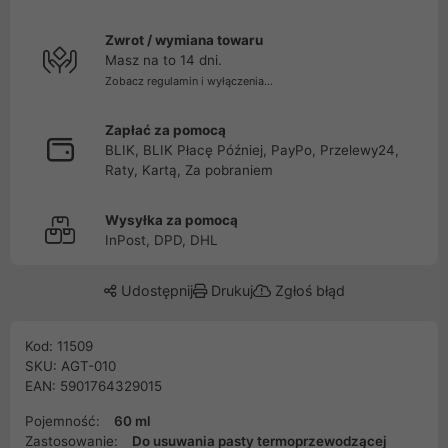
Zwrot / wymiana towaru
Masz na to 14 dni.
Zobacz regulamin i wyłączenia...
Zapłać za pomocą
BLIK, BLIK Płacę Później, PayPo, Przelewy24,
Raty, Kartą, Za pobraniem
Wysyłka za pomocą
InPost, DPD, DHL
Udostępnij
Drukuj
Zgłoś błąd
Kod: 11509
SKU: AGT-010
EAN: 5901764329015
Pojemność:
60 ml
Zastosowanie:
Do usuwania pasty termoprzewodzącej