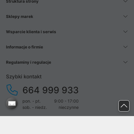
Struktura strony
Sklepy marek
Wsparcie klienta i serwis
Informacje o firmie
Regulaminy i regulacje
Szybki kontakt
664 999 933
pon. - pt.
9:00 - 17:00
sob. - niedz.
nieczynne
pomoc@proline.pl
Dołącz do nas