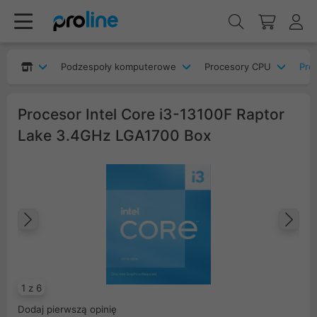
Podzespoły komputerowe
Procesory CPU
Pro
Procesor Intel Core i3-13100F Raptor
Lake 3.4GHz LGA1700 Box
Poprzedni
Na
1 z 6
Dodaj pierwszą opinię