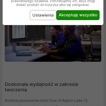
prawidłowego działania. Potrzebujemy ich, abyś mógł
dodać produkt do koszyka albo się zalogować.
Akceptuję wszystko
Ustawienia
Doskonała wydajność w zakresie
tworzenia
Rodzina procesorów Intel Core i3 Raptor Lake 13.