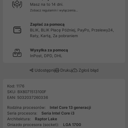
Masz na to 14 dni.
Zobacz regulamin i wyłączenia...
Zapłać za pomocą
BLIK, BLIK Płacę Później, PayPo, Przelewy24,
Raty, Kartą, Za pobraniem
Wysyłka za pomocą
InPost, DPD, DHL
Udostępnij
Drukuj
Zgłoś błąd
Kod: 1176
SKU: BX8071513100F
EAN: 5032037260336
Rodzina procesorów:
Intel Core 13 generacji
Seria procesora:
Seria Intel Core i3
Architektura:
Raptor Lake
Gniazdo procesora (socket):
LGA 1700