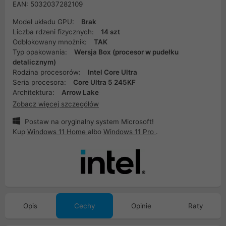
EAN: 5032037282109
Model układu GPU:
Brak
Liczba rdzeni fizycznych:
14 szt
Odblokowany mnożnik:
TAK
Typ opakowania:
Wersja Box (procesor w pudełku
detalicznym)
Rodzina procesorów:
Intel Core Ultra
Seria procesora:
Core Ultra 5 245KF
Architektura:
Arrow Lake
Zobacz więcej szczegółów
Postaw na oryginalny system Microsoft!
Kup
Windows 11 Home
albo
Windows 11 Pro
.
Opis
Cechy
Opinie
Raty