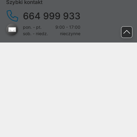
Szybki kontakt
664 999 933
pon. - pt.
9:00 - 17:00
sob. - niedz.
nieczynne
pomoc@proline.pl
Dołącz do nas
Zgłoś błąd na stronie
Proline SA z siedzibą w Mirkowie (55-095), przy ul. Brzozowej 5,
wpisana do rejestru przedsiębiorców Krajowego Rejestru Sądowego
przez Sąd Rejonowy dla Wrocławia-Fabrycznej we Wrocławiu, VI
Wydział Gospodarczy Krajowego Rejestru Sądowego pod nr KRS:
0000282071, NIP: 8951898022, REGON: 020482041, BDO:
000437899. Kapitał zakładowy Spółki wynosi 500000,00 zł i został
on opłacony w całości.