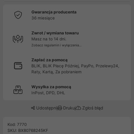
Gwarancja producenta
36 miesiące
Zwrot / wymiana towaru
Masz na to 14 dni.
Zobacz regulamin i wyłączenia...
Zapłać za pomocą
BLIK, BLIK Płacę Później, PayPo, Przelewy24,
Raty, Kartą, Za pobraniem
Wysyłka za pomocą
InPost, DPD, DHL
Udostępnij
Drukuj
Zgłoś błąd
Kod: 7770
SKU: BX80768245KF