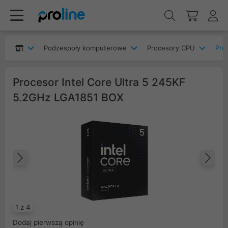
Podzespoły komputerowe
Procesory CPU
Pro
Procesor Intel Core Ultra 5 245KF
5.2GHz LGA1851 BOX
Poprzedni
Na
1 z 4
Dodaj pierwszą opinię