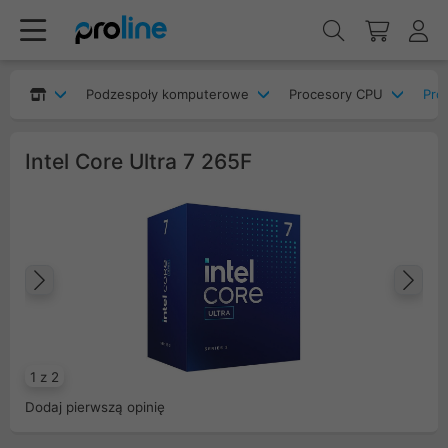
Podzespoły komputerowe
Procesory CPU
Pro
Intel Core Ultra 7 265F
Poprzedni
Na
1 z 2
Dodaj pierwszą opinię