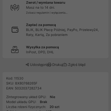
Zwrot / wymiana towaru
Masz na to 14 dni.
Zobacz regulamin i wyłączenia...
Zapłać za pomocą
BLIK, BLIK Płacę Później, PayPo, Przelewy24,
Raty, Kartą, Za pobraniem
Wysyłka za pomocą
InPost, DPD, DHL
Udostępnij
Drukuj
Zgłoś błąd
Kod: 11530
SKU: BX80768265F
EAN: 5032037282734
Zintegrowany układ GPU:
Nie
Model układu GPU:
Brak
Liczba rdzeni fizycznych:
20 szt