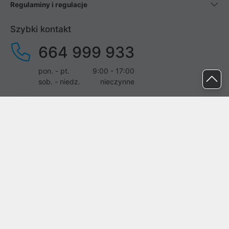
Regulaminy i regulacje
Szybki kontakt
664 999 933
pon. - pt.
9:00 - 17:00
sob. - niedz.
nieczynne
pomoc@proline.pl
Dołącz do nas
Zgłoś błąd na stronie
Proline SA z siedzibą w Mirkowie (55-095), przy ul. Brzozowej 5,
wpisana do rejestru przedsiębiorców Krajowego Rejestru Sądowego
przez Sąd Rejonowy dla Wrocławia-Fabrycznej we Wrocławiu, VI
Wydział Gospodarczy Krajowego Rejestru Sądowego pod nr KRS:
0000282071, NIP: 8951898022, REGON: 020482041, BDO: