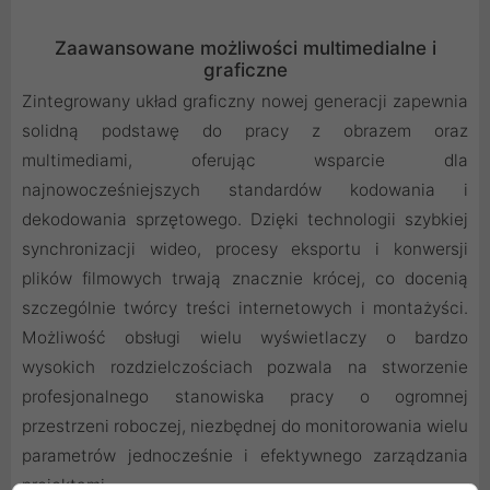
Zaawansowane możliwości multimedialne i
graficzne
Zintegrowany układ graficzny nowej generacji zapewnia
solidną podstawę do pracy z obrazem oraz
multimediami, oferując wsparcie dla
najnowocześniejszych standardów kodowania i
dekodowania sprzętowego. Dzięki technologii szybkiej
synchronizacji wideo, procesy eksportu i konwersji
plików filmowych trwają znacznie krócej, co docenią
szczególnie twórcy treści internetowych i montażyści.
Możliwość obsługi wielu wyświetlaczy o bardzo
wysokich rozdzielczościach pozwala na stworzenie
profesjonalnego stanowiska pracy o ogromnej
przestrzeni roboczej, niezbędnej do monitorowania wielu
parametrów jednocześnie i efektywnego zarządzania
projektami.