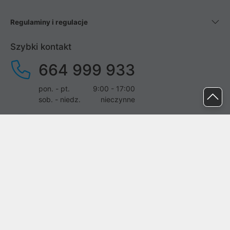
Regulaminy i regulacje
Szybki kontakt
664 999 933
pon. - pt.
9:00 - 17:00
sob. - niedz.
nieczynne
pomoc@proline.pl
Dołącz do nas
Zgłoś błąd na stronie
Proline SA z siedzibą w Mirkowie (55-095), przy ul. Brzozowej 5,
wpisana do rejestru przedsiębiorców Krajowego Rejestru Sądowego
przez Sąd Rejonowy dla Wrocławia-Fabrycznej we Wrocławiu, VI