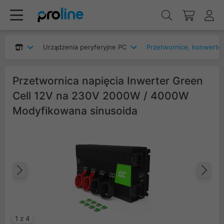
Urządzenia peryferyjne PC
Przetwornice, konwerte
Przetwornica napięcia Inwerter Green
Cell 12V na 230V 2000W / 4000W
Modyfikowana sinusoida
Poprzedni
Na
1 z 4