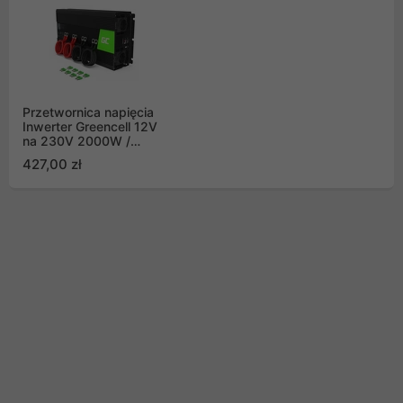
Przetwornica napięcia
Inwerter Greencell 12V
na 230V 2000W /
4000W Modyfikowana
427,00 zł
sinusoida