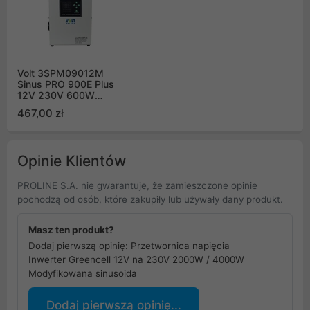
Volt 3SPM09012M
Sinus PRO 900E Plus
12V 230V 600W
900VA z ładowarką
467,00 zł
LiFePO4 AGM GEL
Opinie Klientów
PROLINE S.A. nie gwarantuje, że zamieszczone opinie
pochodzą od osób, które zakupiły lub używały dany produkt.
Masz ten produkt?
Dodaj pierwszą opinię: Przetwornica napięcia
Inwerter Greencell 12V na 230V 2000W / 4000W
Modyfikowana sinusoida
Dodaj pierwszą opinię...