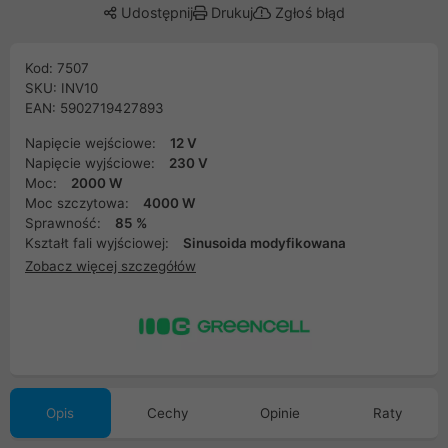
Udostępnij
Drukuj
Zgłoś błąd
Kod: 7507
SKU: INV10
EAN: 5902719427893
Napięcie wejściowe:
12 V
Napięcie wyjściowe:
230 V
Moc:
2000 W
Moc szczytowa:
4000 W
Sprawność:
85 %
Kształt fali wyjściowej:
Sinusoida modyfikowana
Zobacz więcej szczegółów
Opis
Cechy
Opinie
Raty