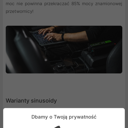
moc nie powinna przekraczać 85% mocy znamionowej
przetwornicy!
Warianty sinusoidy
W zależności od tego, jakie urządzenia będą zasilane
Dbamy o Twoją prywatność
przetwornicą, można wybrać wariant z sinuisoidą czystą