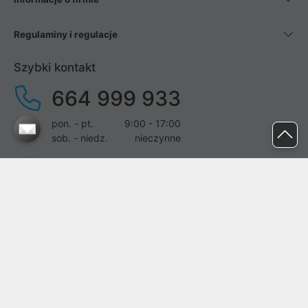
Regulaminy i regulacje
Szybki kontakt
664 999 933
pon. - pt.
9:00 - 17:00
sob. - niedz.
nieczynne
pomoc@proline.pl
Dołącz do nas
Zgłoś błąd na stronie
Proline SA z siedzibą w Mirkowie (55-095), przy ul. Brzozowej 5,
wpisana do rejestru przedsiębiorców Krajowego Rejestru Sądowego
przez Sąd Rejonowy dla Wrocławia-Fabrycznej we Wrocławiu, VI