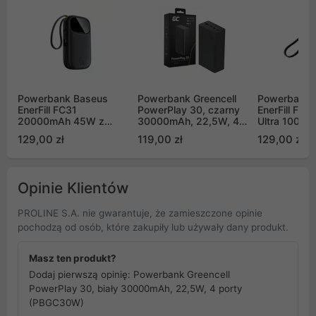
Powerbank Baseus
Powerbank Greencell
Powerbank 
EnerFill FC31
PowerPlay 30, czarny
EnerFill FC
20000mAh 45W z
30000mAh, 22,5W, 4
Ultra 1000
wyświetlaczem z
porty (PBGC30B)
dołączonym
129,00 zł
119,00 zł
129,00 zł
kablami USB-C i
smyczą - cz
Lightning - czarny
Opinie Klientów
PROLINE S.A. nie gwarantuje, że zamieszczone opinie
pochodzą od osób, które zakupiły lub używały dany produkt.
Masz ten produkt?
Dodaj pierwszą opinię: Powerbank Greencell
PowerPlay 30, biały 30000mAh, 22,5W, 4 porty
(PBGC30W)