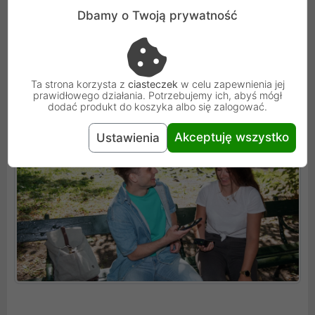
uzupełnianie energii w drobnej elektronice, takiej jak
Dbamy o Twoją prywatność
słuchawki bezprzewodowe czy inteligentne opaski.
Zapobiega to automatycznemu wyłączaniu się
magazynu energii przy wykryciu małego natężenia
prądu, co jest kluczowe dla pełnej wszechstronności
Ta strona korzysta z
ciasteczek
w celu zapewnienia jej
prawidłowego działania. Potrzebujemy ich, abyś mógł
sprzętu.
dodać produkt do koszyka albo się zalogować.
Akceptuję wszystko
Ustawienia