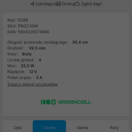
Udostępnij
Drukuj
Zgłoś błąd
Kod: 12289
SKU: PBGC30W
EAN: 5904326374690
Długość przewodu zasilającego:
29,4 cm
Grubość:
39,5 mm
Kolor:
Biały
Liczba gniazd:
4
Moc:
22,5 W
Napięcie:
12 V
Pobór prądu:
3 A
Zobacz więcej szczegółów
Opis
Cechy
Opinie
Raty