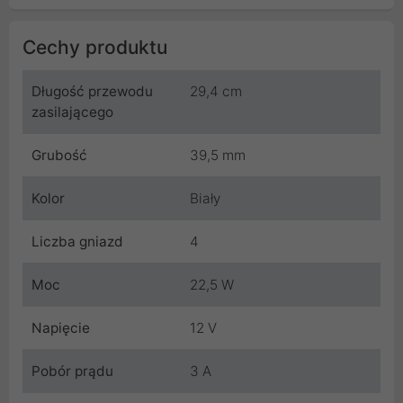
Cechy produktu
Długość przewodu
29,4 cm
zasilającego
Grubość
39,5 mm
Kolor
Biały
Liczba gniazd
4
Moc
22,5 W
Napięcie
12 V
Pobór prądu
3 A