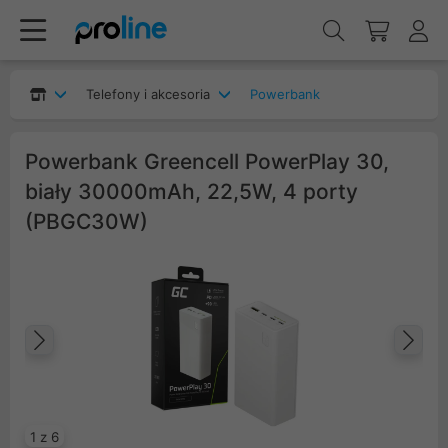
Telefony i akcesoria
Powerbank
Powerbank Greencell PowerPlay 30,
biały 30000mAh, 22,5W, 4 porty
(PBGC30W)
Poprzedni
Na
1 z 6