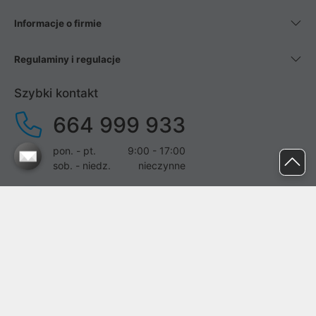
Informacje o firmie
Regulaminy i regulacje
Szybki kontakt
664 999 933
pon. - pt.
9:00 - 17:00
sob. - niedz.
nieczynne
pomoc@proline.pl
Dołącz do nas
Zgłoś błąd na stronie
Proline SA z siedzibą w Mirkowie (55-095), przy ul. Brzozowej 5,