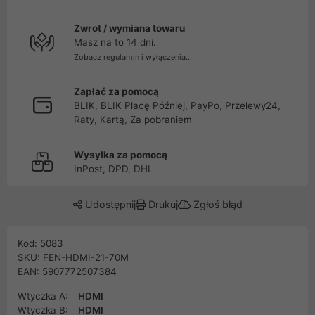
Zwrot / wymiana towaru
Masz na to 14 dni.
Zobacz regulamin i wyłączenia...
Zapłać za pomocą
BLIK, BLIK Płacę Później, PayPo, Przelewy24,
Raty, Kartą, Za pobraniem
Wysyłka za pomocą
InPost, DPD, DHL
Udostępnij
Drukuj
Zgłoś błąd
Kod: 5083
SKU: FEN-HDMI-21-70M
EAN: 5907772507384
Wtyczka A:
HDMI
Wtyczka B:
HDMI