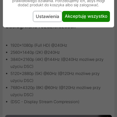
prawidłowego działania. Potrzebujemy ich, abyś mógł
wybrednych graczy i znawców kina.
dodać produkt do koszyka albo się zalogować.
Akceptuję wszystko
Ustawienia
Obsługiwane rozdzielczości:
1920x1080p (Full HD) @240Hz
2560x1440p (2K) @240Hz
3840x2160p (4K) @144Hz (@240Hz możliwe przy
użyciu DSC)
5120x2880p (5K) @60Hz (@120Hz możliwe przy
użyciu DSC)
7680x4320p (8K) @60Hz (@120Hz możliwe przy
użyciu DSC)
(DSC - Display Stream Compression)