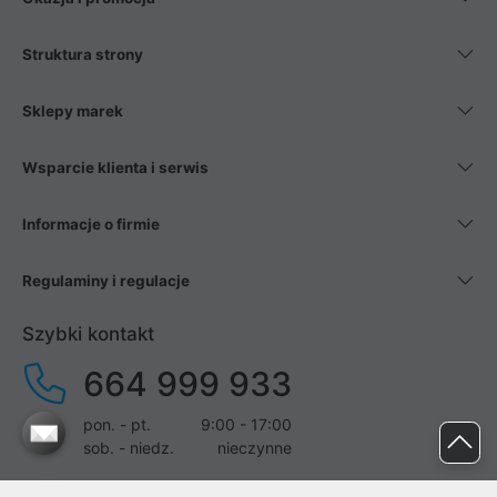
Struktura strony
Sklepy marek
Wsparcie klienta i serwis
Informacje o firmie
Regulaminy i regulacje
Szybki kontakt
664 999 933
pon. - pt.
9:00 - 17:00
sob. - niedz.
nieczynne
pomoc@proline.pl