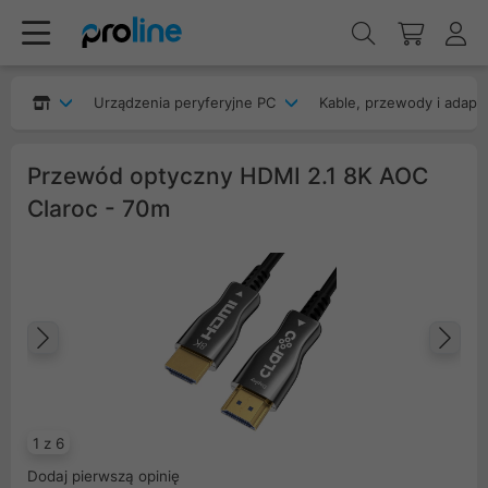
Urządzenia peryferyjne PC
Kable, przewody i adapt
Przewód optyczny HDMI 2.1 8K AOC
Claroc - 70m
Poprzedni
Na
1 z 6
Dodaj pierwszą opinię