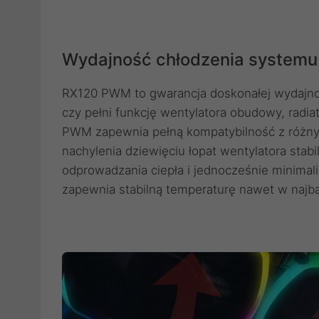
Wydajność chłodzenia systemu
RX120 PWM to gwarancja doskonałej wydajnośc
czy pełni funkcję wentylatora obudowy, radia
PWM zapewnia pełną kompatybilność z różnym
nachylenia dziewięciu łopat wentylatora stab
odprowadzania ciepła i jednocześnie minimal
zapewnia stabilną temperaturę nawet w najb