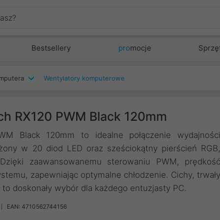
Bestsellery
pro
mocje
Sprzę
mputera
Wentylatory komputerowe
ech RX120 PWM Black 120mm
M Black 120mm to idealne połączenie wydajnośc
żony w 20 diod LED oraz sześciokątny pierścień RGB
a. Dzięki zaawansowanemu sterowaniu PWM, prędkoś
stemu, zapewniając optymalne chłodzenie. Cichy, trwał
0 to doskonały wybór dla każdego entuzjasty PC.
EAN: 4710562744156