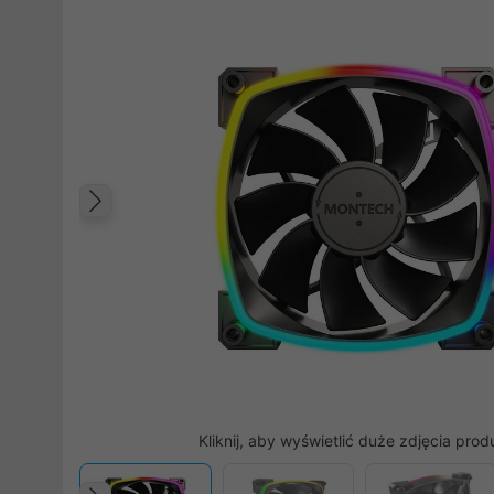
Poprzedni
Kliknij, aby wyświetlić duże zdjęcia prod