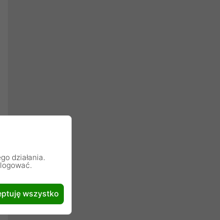
go działania.
alogować.
ptuję wszystko