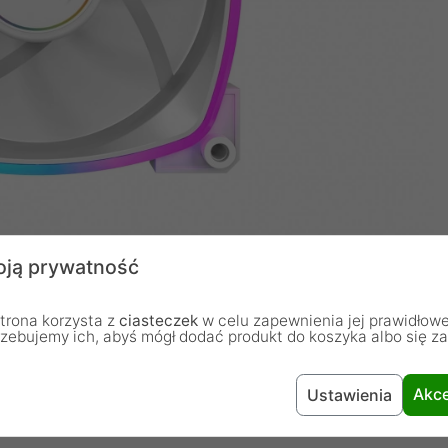
ją prywatność
trona korzysta z
ciasteczek
w celu zapewnienia jej prawidłowe
rzebujemy ich, abyś mógł dodać produkt do koszyka albo się z
Akce
Ustawienia