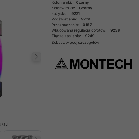
Kolor ramki:
Czarny
Kolor wirnika:
Czarny
Łożysko:
9221
Podświetlenie:
9229
Przeznaczenie:
9157
Wbudowana regulacja obrotów:
9238
Złącze zasilania:
9249
Zobacz więcej szczegółów
Następny
uktu