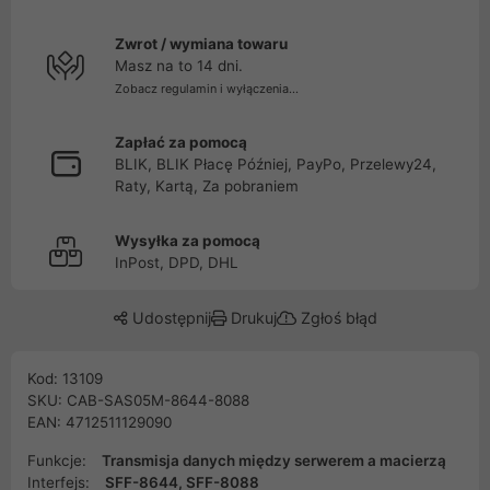
Zwrot / wymiana towaru
Masz na to 14 dni.
Zobacz regulamin i wyłączenia...
Zapłać za pomocą
BLIK, BLIK Płacę Później, PayPo, Przelewy24,
Raty, Kartą, Za pobraniem
Wysyłka za pomocą
InPost, DPD, DHL
Udostępnij
Drukuj
Zgłoś błąd
Kod: 13109
SKU: CAB-SAS05M-8644-8088
EAN: 4712511129090
Funkcje:
Transmisja danych między serwerem a macierzą
Interfejs:
SFF-8644, SFF-8088