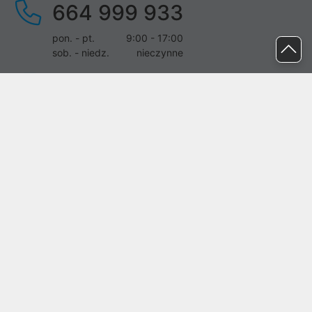
664 999 933
pon. - pt.
9:00 - 17:00
sob. - niedz.
nieczynne
pomoc@proline.pl
Dołącz do nas
Zgłoś błąd na stronie
Proline SA z siedzibą w Mirkowie (55-095), przy ul. Brzozowej 5,
wpisana do rejestru przedsiębiorców Krajowego Rejestru Sądowego
przez Sąd Rejonowy dla Wrocławia-Fabrycznej we Wrocławiu, VI
Wydział Gospodarczy Krajowego Rejestru Sądowego pod nr KRS:
0000282071, NIP: 8951898022, REGON: 020482041, BDO:
000437899. Kapitał zakładowy Spółki wynosi 500000,00 zł i został
on opłacony w całości.
© proline 1996 - 2026. Wszelkie prawa zastrzeżone.