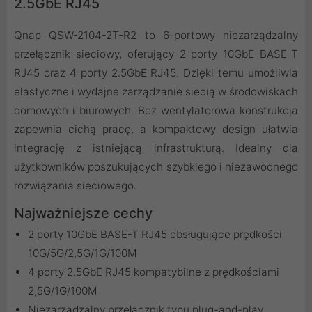
2.5GbE RJ45
Qnap QSW-2104-2T-R2 to 6-portowy niezarządzalny
przełącznik sieciowy, oferujący 2 porty 10GbE BASE-T
RJ45 oraz 4 porty 2.5GbE RJ45. Dzięki temu umożliwia
elastyczne i wydajne zarządzanie siecią w środowiskach
domowych i biurowych. Bez wentylatorowa konstrukcja
zapewnia cichą pracę, a kompaktowy design ułatwia
integrację z istniejącą infrastrukturą. Idealny dla
użytkowników poszukujących szybkiego i niezawodnego
rozwiązania sieciowego.
Najważniejsze cechy
2 porty 10GbE BASE-T RJ45 obsługujące prędkości
10G/5G/2,5G/1G/100M
4 porty 2.5GbE RJ45 kompatybilne z prędkościami
2,5G/1G/100M
Niezarządzalny przełącznik typu plug-and-play