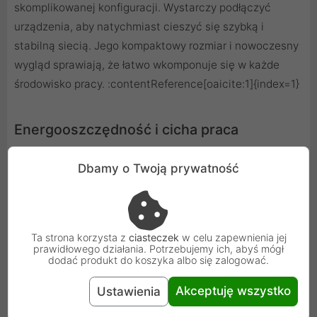
skomplikowanej konfiguracji. Wystarczy podłączyć
urządzenia, aby natychmiast cieszyć się szybką i
stabilną siecią. Jego kompaktowy rozmiar i nowoczesny
wygląd sprawiają, że łatwo wkomponuje się w każde
środowisko pracy. :contentReference[oaicite:1]{index=1}
Energooszczędność i cicha praca
Dzięki konstrukcji bez wentylatora oraz zgodności ze
Dbamy o Twoją prywatność
standardem IEEE 802.3az (Energy Efficient Ethernet),
QSW-2104-2T-R2 działa niemal bezgłośnie i zużywa
minimalną ilość energii, z maksymalnym poborem mocy
Ta strona korzysta z
ciasteczek
w celu zapewnienia jej
wynoszącym zaledwie 12W.
prawidłowego działania. Potrzebujemy ich, abyś mógł
:contentReference[oaicite:2]{index=2}
dodać produkt do koszyka albo się zalogować.
Specyfikacja techniczna
Akceptuję wszystko
Ustawienia
Liczba portów: 6