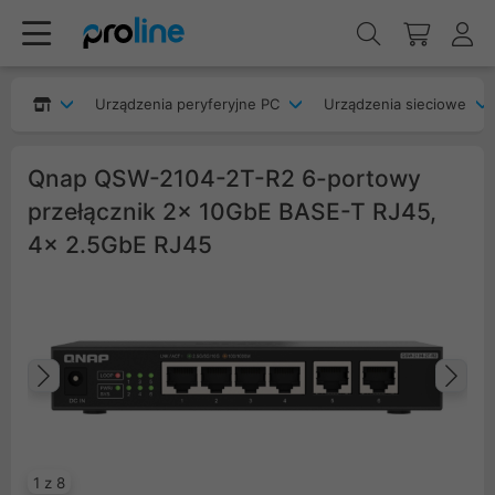
Urządzenia peryferyjne PC
Urządzenia sieciowe
Qnap QSW-2104-2T-R2 6-portowy
przełącznik 2x 10GbE BASE-T RJ45,
4x 2.5GbE RJ45
Poprzedni
Na
1 z 8