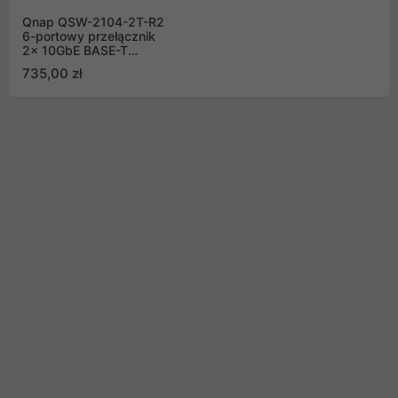
Qnap QSW-2104-2T-R2
6-portowy przełącznik
2x 10GbE BASE-T
RJ45, 4x 2.5GbE RJ45
735,00 zł