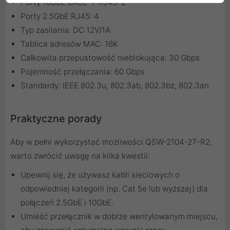
Porty 10GbE BASE-T RJ45: 2
Porty 2.5GbE RJ45: 4
Typ zasilania: DC 12V/1A
Tablica adresów MAC: 16K
Całkowita przepustowość nieblokująca: 30 Gbps
Pojemność przełączania: 60 Gbps
Standardy: IEEE 802.3u, 802.3ab, 802.3bz, 802.3an
Praktyczne porady
Aby w pełni wykorzystać możliwości QSW-2104-2T-R2,
warto zwrócić uwagę na kilka kwestii:
Upewnij się, że używasz kabli sieciowych o
odpowiedniej kategorii (np. Cat 5e lub wyższej) dla
połączeń 2.5GbE i 10GbE.
Umieść przełącznik w dobrze wentylowanym miejscu,