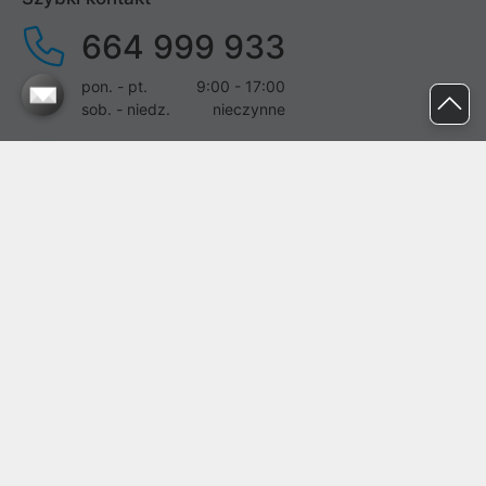
664 999 933
pon. - pt.
9:00 - 17:00
sob. - niedz.
nieczynne
pomoc@proline.pl
Dołącz do nas
Zgłoś błąd na stronie
Proline SA z siedzibą w Mirkowie (55-095), przy ul. Brzozowej 5,
wpisana do rejestru przedsiębiorców Krajowego Rejestru Sądowego
przez Sąd Rejonowy dla Wrocławia-Fabrycznej we Wrocławiu, VI
Wydział Gospodarczy Krajowego Rejestru Sądowego pod nr KRS:
0000282071, NIP: 8951898022, REGON: 020482041, BDO:
000437899. Kapitał zakładowy Spółki wynosi 500000,00 zł i został
on opłacony w całości.