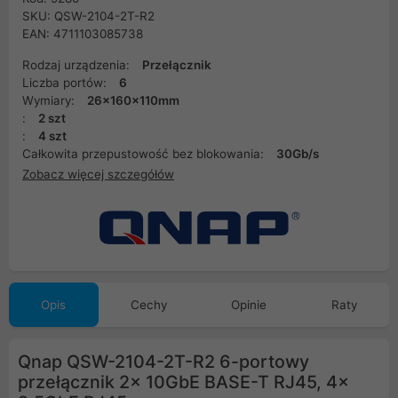
SKU: QSW-2104-2T-R2
EAN: 4711103085738
Rodzaj urządzenia:
Przełącznik
Liczba portów:
6
Wymiary:
26x160x110mm
:
2 szt
:
4 szt
Całkowita przepustowość bez blokowania:
30Gb/s
Zobacz więcej szczegółów
Opis
Cechy
Opinie
Raty
Qnap QSW-2104-2T-R2 6-portowy
przełącznik 2x 10GbE BASE-T RJ45, 4x