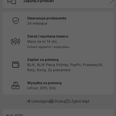
Zapytaj o produkt
Gwarancja producenta
24 miesiące
Zwrot / wymiana towaru
Masz na to 14 dni.
Zobacz regulamin i wyłączenia...
Zapłać za pomocą
BLIK, BLIK Płacę Później, PayPo, Przelewy24,
Raty, Kartą, Za pobraniem
Wysyłka za pomocą
InPost, DPD, DHL
Udostępnij
Drukuj
Zgłoś błąd
Kod: 9280