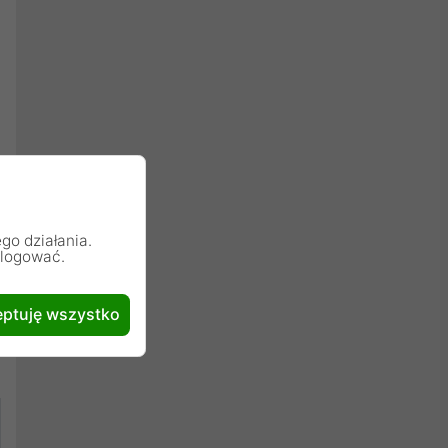
go działania.
alogować.
ptuję wszystko