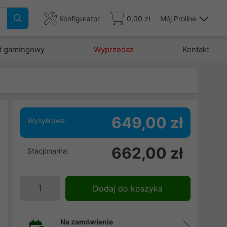
Konfigurator
0,00 zł
Mój Proline
t gamingowy
Wyprzedaż
Kontakt
649,00 zł
Wysyłkowa:
662,00 zł
Stacjonarna:
y
i
ą
Dodaj do koszyka
o
m
Na zamówienie