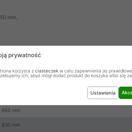
 50 mm,
ją prywatność
, nasadka na końcówki elementów nośnych x8.
trona korzysta z
ciasteczek
w celu zapewnienia jej prawidłowe
rzebujemy ich, abyś mógł dodać produkt do koszyka albo się z
Akce
Ustawienia
Czarny
650 mm
830 mm