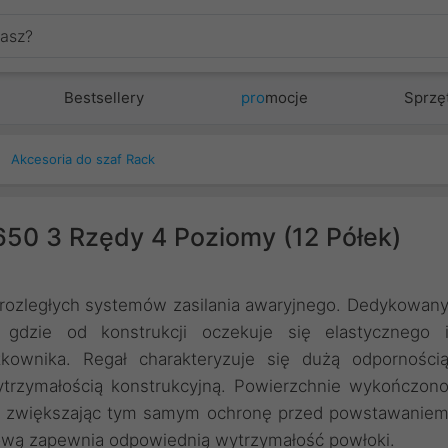
Bestsellery
pro
mocje
Sprzę
Akcesoria do szaf Rack
50 3 Rzędy 4 Poziomy (12 Półek)
rozległych systemów zasilania awaryjnego. Dedykowan
gdzie od konstrukcji oczekuje się elastycznego 
ownika. Regał charakteryzuje się dużą odporności
ytrzymałością konstrukcyjną. Powierzchnie wykończon
c je zwiększając tym samym ochronę przed powstawanie
kową zapewnia odpowiednią wytrzymałość powłoki.