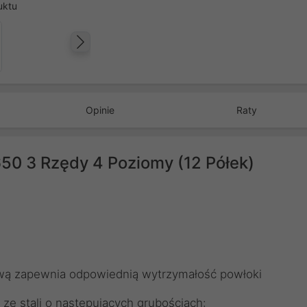
uktu
Następny
Opinie
Raty
50 3 Rzędy 4 Poziomy (12 Półek)
ową zapewnia odpowiednią wytrzymałość powłoki
e stali o następujących grubościach: