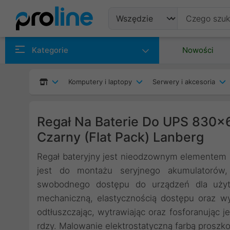
Produkty
Kategorie
Nowości
Producenci
Komputery i laptopy
Serwery i akcesoria
Kategorie
Regał Na Baterie Do UPS 830x6
Czarny (Flat Pack) Lanberg
Regał bateryjny jest nieodzownym elementem 
jest do montażu seryjnego akumulatorów, 
swobodnego dostępu do urządzeń dla użytk
mechaniczną, elastycznością dostępu oraz w
odtłuszczając, wytrawiając oraz fosforanują
rdzy. Malowanie elektrostatyczną farbą prosz