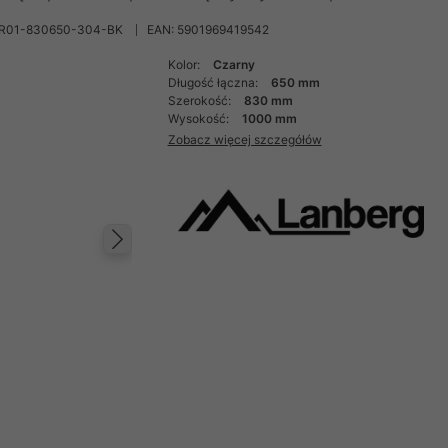
OR01-830650-304-BK
EAN: 5901969419542
Kolor:
Czarny
Długość łączna:
650 mm
Szerokość:
830 mm
Wysokość:
1000 mm
Zobacz więcej szczegółów
Następny