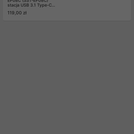
EP08C (SST-EP08C)
stacja USB 3.1 Type-C
do USB Type-A 3.0,
119,00 zł
USB Typ-C PD, DMI (DP
Alt Mode), 100mm,
szary