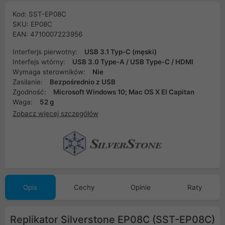
Kod: SST-EP08C
SKU: EP08C
EAN: 4710007223956
Interferjs pierwotny:
USB 3.1 Typ-C (męski)
Interfejs wtórny:
USB 3.0 Type-A / USB Type-C / HDMI
Wymaga sterowników:
Nie
Zasilanie:
Bezpośrednio z USB
Zgodność:
Microsoft Windows 10; Mac OS X EI Capitan
Waga:
52 g
Zobacz więcej szczegółów
Opis
Cechy
Opinie
Raty
Replikator Silverstone EP08C (SST-EP08C)