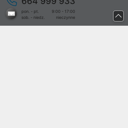
664 999 933
pon. - pt.
9:00 - 17:00
sob. - niedz.
nieczynne
pomoc@proline.pl
Dołącz do nas
Zgłoś błąd na stronie
Proline SA z siedzibą w Mirkowie (55-095), przy ul. Brzozowej 5,
wpisana do rejestru przedsiębiorców Krajowego Rejestru Sądowego
przez Sąd Rejonowy dla Wrocławia-Fabrycznej we Wrocławiu, VI
Wydział Gospodarczy Krajowego Rejestru Sądowego pod nr KRS:
0000282071, NIP: 8951898022, REGON: 020482041, BDO:
000437899. Kapitał zakładowy Spółki wynosi 500000,00 zł i został
on opłacony w całości.
© proline 1996 - 2026. Wszelkie prawa zastrzeżone.