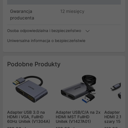
Gwarancja
12 miesięcy
producenta
Osoba odpowiedzialna i bezpieczeństwo
Uniwersalna informacja o bezpieczeństwie
Podobne Produkty
Adapter USB 3.0 na
Adapter USB/C/A na 2x
Adapter US
HDMI i VGA, FullHD
HDMI MST FullHD
HDMI 2.1 (8
60Hz Unitek (V1304A)
Unitek (V1427A01)
szary 15cm 