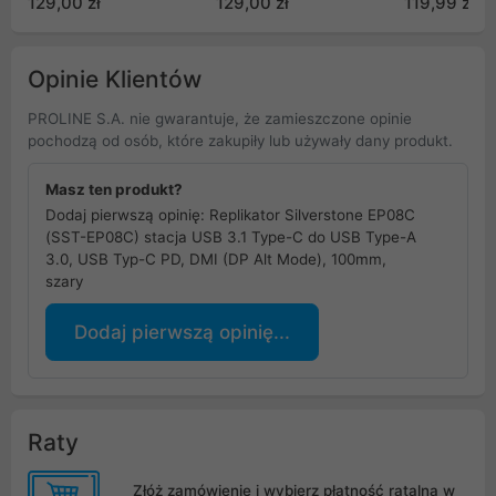
129,00 zł
129,00 zł
119,99 zł
Opinie Klientów
PROLINE S.A. nie gwarantuje, że zamieszczone opinie
pochodzą od osób, które zakupiły lub używały dany produkt.
Masz ten produkt?
Dodaj pierwszą opinię: Replikator Silverstone EP08C
(SST-EP08C) stacja USB 3.1 Type-C do USB Type-A
3.0, USB Typ-C PD, DMI (DP Alt Mode), 100mm,
szary
Dodaj pierwszą opinię...
Raty
Złóż zamówienie i wybierz płatność ratalną w