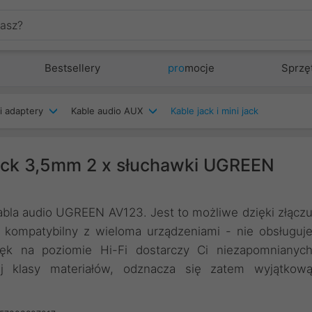
Bestsellery
pro
mocje
Sprzę
i adaptery
Kable audio AUX
Kable jack i mini jack
jack 3,5mm 2 x słuchawki UGREEN
abla audio UGREEN AV123. Jest to możliwe dzięki złącz
kompatybilny z wieloma urządzeniami - nie obsługuj
ięk na poziomie Hi-Fi dostarczy Ci niezapomnianyc
j klasy materiałów, odznacza się zatem wyjątkow