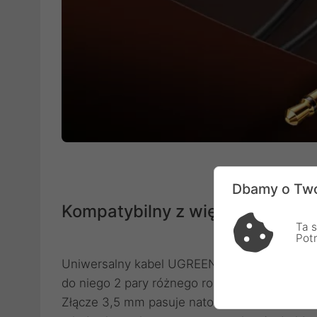
Dbamy o Two
Kompatybilny z większością ur
Ta s
Pot
Uniwersalny kabel UGREEN AV123 charakteryz
do niego 2 pary różnego rodzaju słuchawek, 
Złącze 3,5 mm pasuje natomiast do telefonó