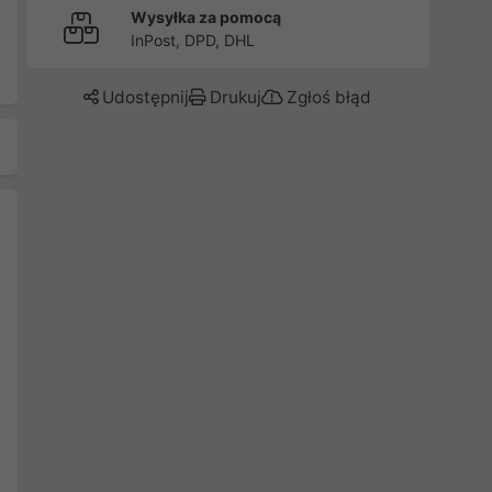
Wysyłka za pomocą
InPost, DPD, DHL
Udostępnij
Drukuj
Zgłoś błąd