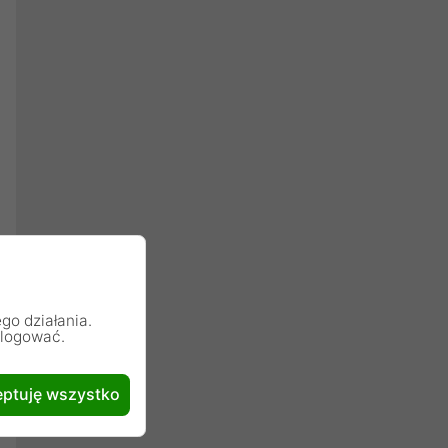
go działania.
alogować.
ptuję wszystko