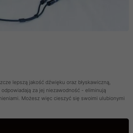
cze lepszą jakość dźwięku oraz błyskawiczną,
ż odpowiadają za jej niezawodność - eliminują
nieniami. Możesz więc cieszyć się swoimi ulubionymi