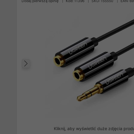
Dodaj pierwszą opinię
Kod: 11396
SKU: 155550
EAN: 6
Poprzedni
Kliknij, aby wyświetlić duże zdjęcia prod