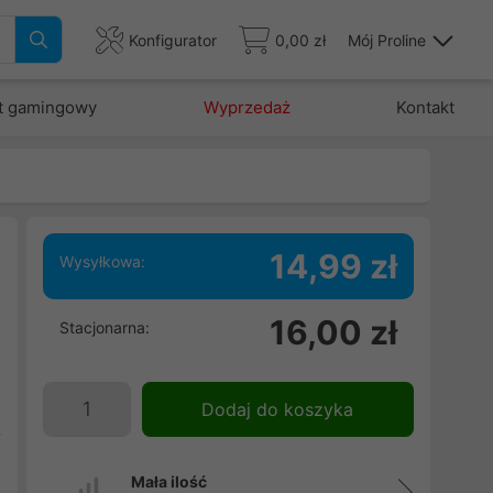
Konfigurator
0,00 zł
Mój Proline
t gamingowy
Wyprzedaż
Kontakt
14,99 zł
Wysyłkowa:
16,00 zł
Stacjonarna:
u
e
h
Dodaj do koszyka
ą
Mała ilość