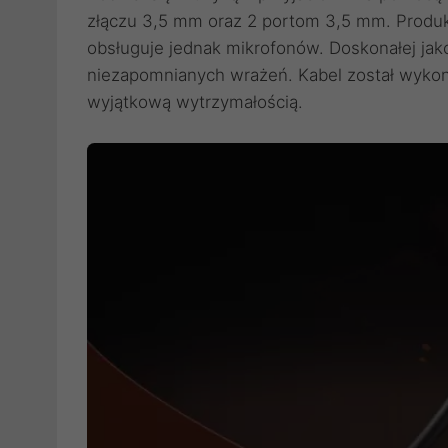
złączu 3,5 mm oraz 2 portom 3,5 mm. Produkt
obsługuje jednak mikrofonów. Doskonałej jako
niezapomnianych wrażeń. Kabel został wykon
wyjątkową wytrzymałością.