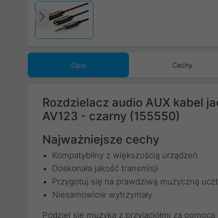
Poprzedni
Opis
Cechy
Rozdzielacz audio AUX kabel j
AV123 - czarny (155550)
Najważniejsze cechy
Kompatybilny z większością urządzeń
Doskonała jakość transmisji
Przygotuj się na prawdziwą muzyczną ucz
Niesamowicie wytrzymały
Podziel się muzyką z przyjaciółmi za pomocą