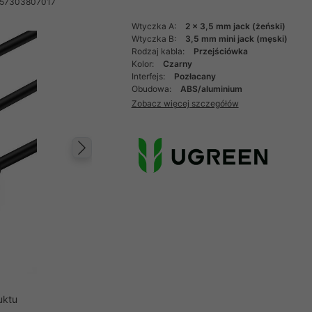
957303807017
Wtyczka A:
2 x 3,5 mm jack (żeński)
Wtyczka B:
3,5 mm mini jack (męski)
Rodzaj kabla:
Przejściówka
Kolor:
Czarny
Interfejs:
Pozłacany
Obudowa:
ABS/aluminium
Zobacz więcej szczegółów
Następny
uktu