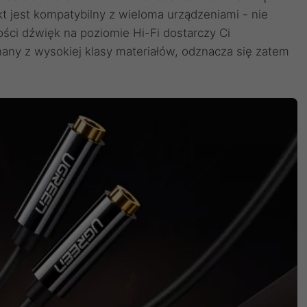
 jest kompatybilny z wieloma urządzeniami - nie
ści dźwięk na poziomie Hi-Fi dostarczy Ci
any z wysokiej klasy materiałów, odznacza się zatem