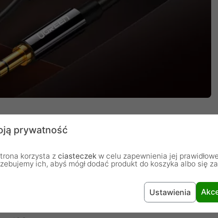
ją prywatność
ządzeń
trona korzysta z
ciasteczek
w celu zapewnienia jej prawidłowe
rzebujemy ich, abyś mógł dodać produkt do koszyka albo się z
uje się szeroką kompatybilnością. Możesz podłączyć
Akce
Ustawienia
a także większość dostępnych na rynku głośników.
w, tabletów, komputerów czy laptopów. Obsługuje