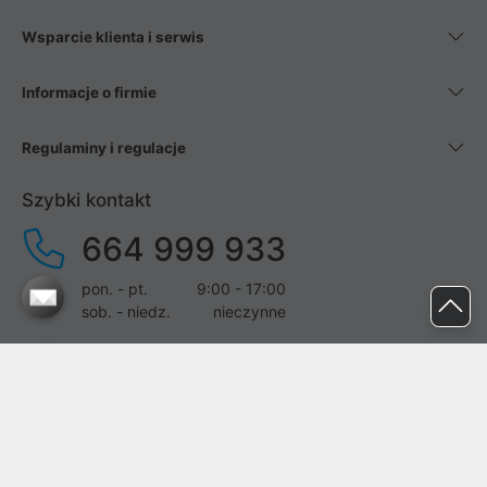
Wsparcie klienta i serwis
Informacje o firmie
Regulaminy i regulacje
Szybki kontakt
664 999 933
pon. - pt.
9:00 - 17:00
sob. - niedz.
nieczynne
pomoc@proline.pl
Dołącz do nas