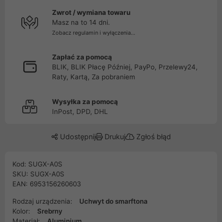
Zwrot / wymiana towaru
Masz na to 14 dni.
Zobacz regulamin i wyłączenia...
Zapłać za pomocą
BLIK, BLIK Płacę Później, PayPo, Przelewy24,
Raty, Kartą, Za pobraniem
Wysyłka za pomocą
InPost, DPD, DHL
Udostępnij
Drukuj
Zgłoś błąd
Kod: SUGX-A0S
SKU: SUGX-A0S
EAN: 6953156260603
Rodzaj urządzenia:
Uchwyt do smarftona
Kolor:
Srebrny
Materiał:
Aluminium