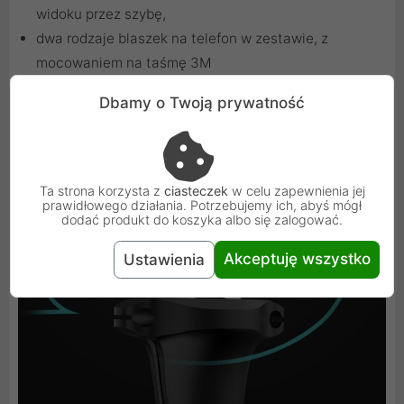
widoku przez szybę,
dwa rodzaje blaszek na telefon w zestawie, z
mocowaniem na taśmę 3M
Dbamy o Twoją prywatność
Ta strona korzysta z
ciasteczek
w celu zapewnienia jej
prawidłowego działania. Potrzebujemy ich, abyś mógł
dodać produkt do koszyka albo się zalogować.
Akceptuję wszystko
Ustawienia