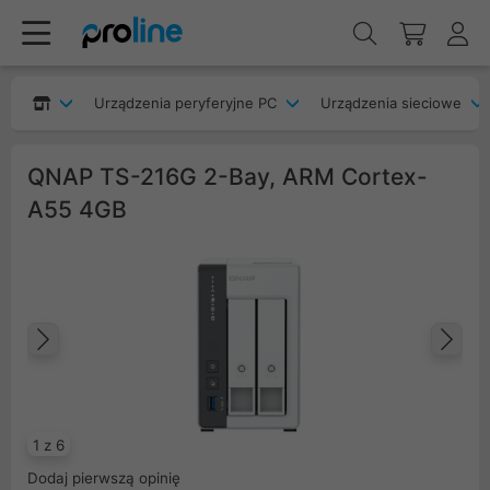
Urządzenia peryferyjne PC
Urządzenia sieciowe
QNAP TS-216G 2-Bay, ARM Cortex-
A55 4GB
Poprzedni
Na
1 z 6
Dodaj pierwszą opinię