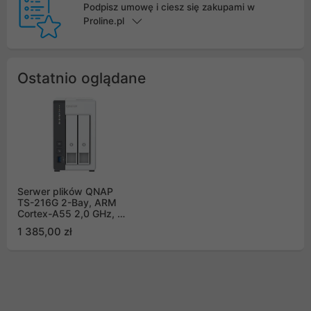
Podpisz umowę i ciesz się zakupami w
Proline.pl
Ostatnio oglądane
Serwer plików QNAP
TS-216G 2-Bay, ARM
Cortex-A55 2,0 GHz, 4
GB DDR4 RAM, 1x USB
1 385,00 zł
3.2 Gen 1, 2x USB 2.0,
1x 2,5GbE LAN, 1x
1GbE LAN