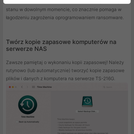
stanu systemu, umożliwiając przywrócenie go do tego
stanu w dowolnym momencie, co znacznie pomaga w
łagodzeniu zagrożenia oprogramowaniem ransomware.
Twórz kopie zapasowe komputerów na
serwerze NAS
Zawsze pamiętaj o wykonaniu kopii zapasowej! Należy
rutynowo (lub automatycznie) tworzyć kopie zapasowe
plików i danych z komputera na serwerze TS-216G.