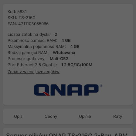
Kod: 5831
SKU: TS-216G
EAN: 4711103085066
Liczba zatok na dyski:
2
Pojemność pamięci RAM:
4 GB
Maksymalna pojemność RAM:
4 GB
Rodzaj pamięci RAM:
Wlutowana
Procesor graficzny:
Mali-G52
Port Ethernet 2.5 Gigabit:
1 2,5G/1G/100M
Zobacz więcej szczegółów
Opis
Cechy
Opinie
Raty
Serwer plików QNAP TS-216G 2-Bay, ARM