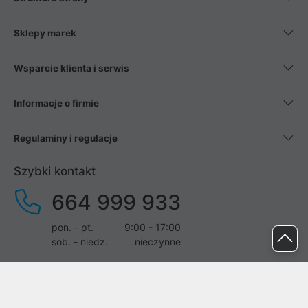
Sklepy marek
Wsparcie klienta i serwis
Informacje o firmie
Regulaminy i regulacje
Szybki kontakt
664 999 933
pon. - pt.
9:00 - 17:00
sob. - niedz.
nieczynne
pomoc@proline.pl
Dołącz do nas