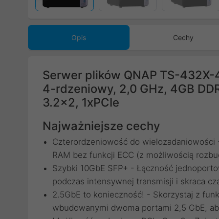
Opis
Cechy
Serwer plików QNAP TS-432X-4
4-rdzeniowy, 2,0 GHz, 4GB DDR
3.2x2, 1xPCIe
Najważniejsze cechy
Czterordzeniowość do wielozadaniowości -
RAM bez funkcji ECC (z możliwością rozb
Szybki 10GbE SFP+ - Łączność jednoporto
podczas intensywnej transmisji i skraca c
2.5GbE to konieczność! - Skorzystaj z funk
wbudowanymi dwoma portami 2,5 GbE, aby