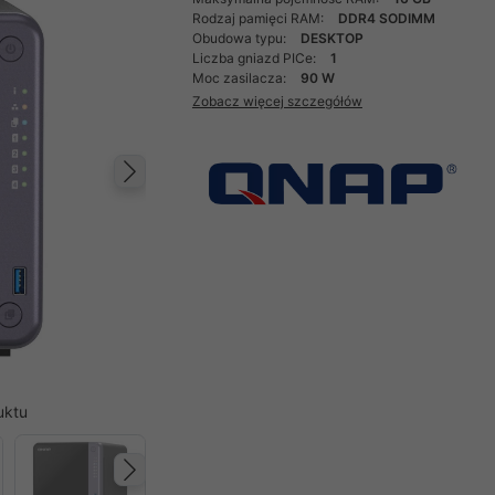
Rodzaj pamięci RAM:
DDR4 SODIMM
Obudowa typu:
DESKTOP
Liczba gniazd PICe:
1
Moc zasilacza:
90 W
Zobacz więcej szczegółów
Następny
uktu
Następny