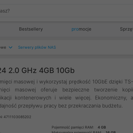
Bestsellery
pro
mocje
Sprzę
iowe
Serwery plików NAS
4 2.0 GHz 4GB 10Gb
mięci masowej i wykorzystaj prędkość 10GbE dzięki TS
ięci masowej oferuje bezpieczne tworzenie kopi
ikacji kontenerowych i wiele więcej. Ekonomiczny, 
ajność przepływu pracy bez przekraczania budżetu.
N: 4711103085202
Pojemność pamięci RAM:
4 GB
Maksymalna pojemność RAM:
16 GB