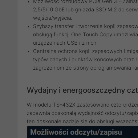
Możliwość rozbudowy PCIe Gen 3 - Zainsta
2,5/5/10 GbE lub gniazda SSD M.2 do serw
wejścia/wyjścia.
Szybszy transfer i tworzenie kopii zapas
obsługą funkcji One Touch Copy umożliwia
urządzeniach USB i z nich.
Centralna ochrona kopii zapasowych i mig
typów danych i punktów końcowych oraz r
zagrożeniom ze strony oprogramowania r
Wydajny i energooszczędny cz
W modelu TS-432X zastosowano czterordzen
zapewnia doskonałą wydajność odczytu/zapisu
ten doskonale nadaje się do obsługi wszechst