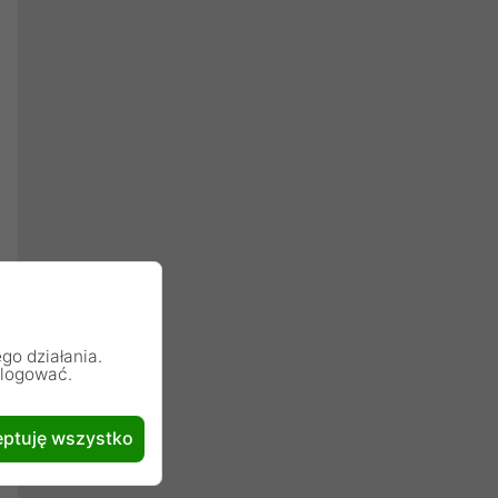
go działania.
alogować.
ptuję wszystko