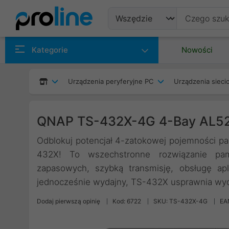
Produkty
Kategorie
Nowości
Producenci
Urządzenia peryferyjne PC
Urządzenia siec
Kategorie
QNAP TS-432X-4G 4-Bay AL52
Odblokuj potencjał 4-zatokowej pojemności pa
432X! To wszechstronne rozwiązanie pam
zapasowych, szybką transmisję, obsługę apl
jednocześnie wydajny, TS-432X usprawnia wyd
Dodaj pierwszą opinię
Kod: 6722
SKU: TS-432X-4G
EA