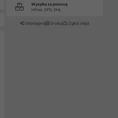
Wysyłka za pomocą
InPost, DPD, DHL
Udostępnij
Drukuj
Zgłoś błąd