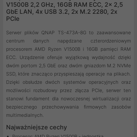
V1500B 2,2 GHz, 16GB RAM ECC, 2x 2,5
GbE LAN, 4x USB 3.2, 2x M.2 2280, 2x
PCIe
Serwer plików QNAP TS-473A-8G to zaawansowane
centrum danych napędzane czterordzeniowym
procesorem AMD Ryzen V1500B i 16GB pamięci RAM
ECC. Urządzenie oferuje wyjątkową wydajność dzięki
dwóm portom 2,5 GbE oraz dwóm gniazdom M.2 NVMe
SSD, które znacząco przyspieszają operacje na plikach.
Dzięki obsłudze dwóch systemów operacyjnych oraz
możliwości rozbudowy przez złącza PCIe, serwer ten
stanowi fundament dla nowoczesnej wirtualizacji oraz
bezpiecznego przechowywania firmowych zasobów
multimedialnych.
Najważniejsze cechy
Procesor: AMD Ryzen V1500B - jednostka