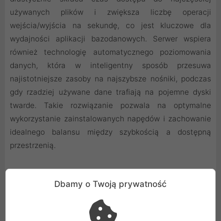
używanych plików i zwiększa liczbę operacji
wejścia/wyjścia na sekundę, co jest kluczowe dla
wydajności aplikacji bazodanowych. Serwer wspiera
również technologię automatycznego poziomowania
danych, która w inteligentny sposób przesuwa
najistotniejsze zasoby na najszybsze nośniki, podczas
gdy rzadziej używane dane trafiają na pojemne dyski
twarde. Takie rozwiązanie pozwala na optymalne
wykorzystanie zainstalowanych napędów i zachowanie
idealnego balansu między szybkością a dostępną
przestrzenią.
Dbamy o Twoją prywatność