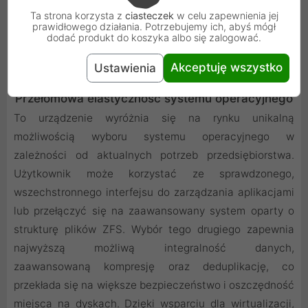
Ta strona korzysta z
ciasteczek
w celu zapewnienia jej
prawidłowego działania. Potrzebujemy ich, abyś mógł
dodać produkt do koszyka albo się zalogować.
Akceptuję wszystko
Ustawienia
Przełomowa elastyczność systemu operacyjnego
To urządzenie wyróżnia się na rynku unikalną
możliwością wyboru systemu operacyjnego w
zależności od aktualnych potrzeb przedsiębiorstwa.
Użytkownik może korzystać ze sprawdzonego,
wszechstronnego interfejsu do zarządzania aplikacjami
lub przełączyć się na zaawansowany system oparty o
strukturę plików ZFS. Wybór tego drugiego zapewnia
najwyższą możliwą integralność danych,
zaawansowaną kompresję oraz deduplikację, co
przekłada się na większe bezpieczeństwo i oszczędność
miejsca na dyskach. Dzięki wsparciu dla wirtualizacji,