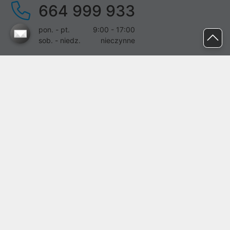
664 999 933
pon. - pt.
9:00 - 17:00
sob. - niedz.
nieczynne
pomoc@proline.pl
Dołącz do nas
Zgłoś błąd na stronie
Proline SA z siedzibą w Mirkowie (55-095), przy ul. Brzozowej 5,
wpisana do rejestru przedsiębiorców Krajowego Rejestru Sądowego
przez Sąd Rejonowy dla Wrocławia-Fabrycznej we Wrocławiu, VI
Wydział Gospodarczy Krajowego Rejestru Sądowego pod nr KRS:
0000282071, NIP: 8951898022, REGON: 020482041, BDO:
000437899. Kapitał zakładowy Spółki wynosi 500000,00 zł i został
on opłacony w całości.
© proline 1996 - 2026. Wszelkie prawa zastrzeżone.