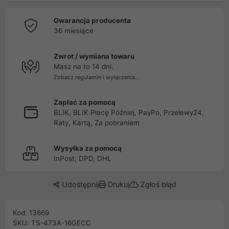
Gwarancja producenta
36 miesiące
Zwrot / wymiana towaru
Masz na to 14 dni.
Zobacz regulamin i wyłączenia...
Zapłać za pomocą
BLIK, BLIK Płacę Później, PayPo, Przelewy24,
Raty, Kartą, Za pobraniem
Wysyłka za pomocą
InPost, DPD, DHL
Udostępnij
Drukuj
Zgłoś błąd
Kod: 13669
SKU: TS-473A-16GECC