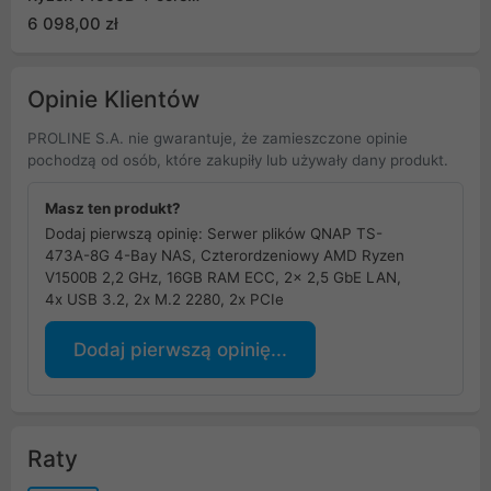
2.2GHz, 8 GB DDR4
6 098,00 zł
ECC, 2 (NVMe) 2x2,5
GbE LAN, 3x USB 3.0,
1x Gen3 x8 slot
Opinie Klientów
PROLINE S.A. nie gwarantuje, że zamieszczone opinie
pochodzą od osób, które zakupiły lub używały dany produkt.
Masz ten produkt?
Dodaj pierwszą opinię: Serwer plików QNAP TS-
473A-8G 4-Bay NAS, Czterordzeniowy AMD Ryzen
V1500B 2,2 GHz, 16GB RAM ECC, 2x 2,5 GbE LAN,
4x USB 3.2, 2x M.2 2280, 2x PCIe
Dodaj pierwszą opinię...
Raty