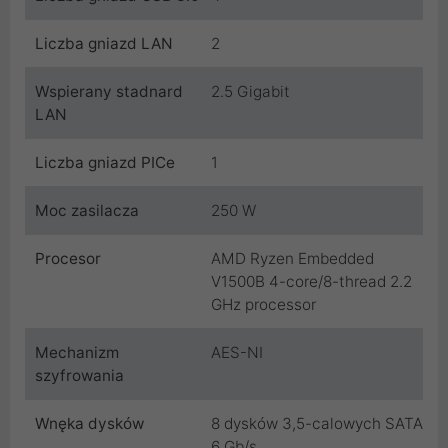
Liczba gniazd LAN
2
Wspierany stadnard
2.5 Gigabit
LAN
Liczba gniazd PICe
1
Moc zasilacza
250 W
Procesor
AMD Ryzen Embedded
V1500B 4-core/8-thread 2.2
GHz processor
Mechanizm
AES-NI
szyfrowania
Wnęka dysków
8 dysków 3,5-calowych SATA
6 Gb/s