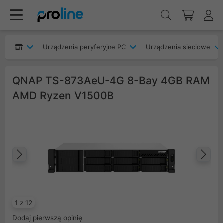
Urządzenia peryferyjne PC
Urządzenia sieciowe
QNAP TS-873AeU-4G 8-Bay 4GB RAM
AMD Ryzen V1500B
Poprzedni
Na
1 z 12
Dodaj pierwszą opinię