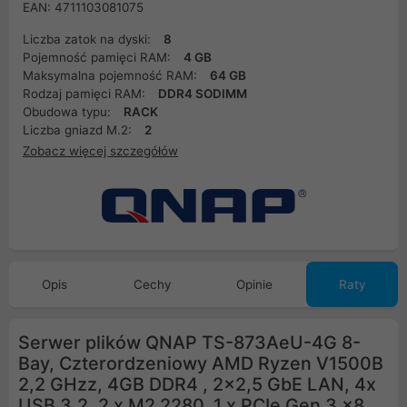
EAN: 4711103081075
Liczba zatok na dyski:
8
Pojemność pamięci RAM:
4 GB
Maksymalna pojemność RAM:
64 GB
Rodzaj pamięci RAM:
DDR4 SODIMM
Obudowa typu:
RACK
Liczba gniazd M.2:
2
Zobacz więcej szczegółów
Opis
Cechy
Opinie
Raty
Serwer plików QNAP TS-873AeU-4G 8-
Bay, Czterordzeniowy AMD Ryzen V1500B
2,2 GHzz, 4GB DDR4 , 2x2,5 GbE LAN, 4x
USB 3.2, 2 x M2 2280. 1 x PCIe Gen 3 x8