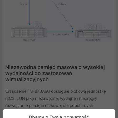
Niezawodna pamięć masowa o wysokiej
wydajności do zastosowań
wirtualizacyjnych
Urządzenie TS-873AeU obsługuje blokową jednostkę
iSCSI LUN jako niezawodne, wydajne i niedrogie
rozwiązanie pamięci masowej dla popularnych
środowisk wirtualizacji. Obsługuje VMware VAAI i
Dbamy o Twoją prywatność