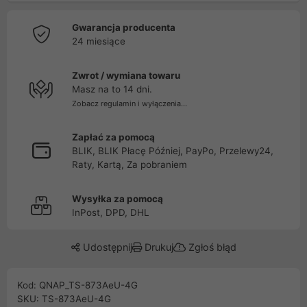
Gwarancja producenta
24 miesiące
Zwrot / wymiana towaru
Masz na to 14 dni.
Zobacz regulamin i wyłączenia...
Zapłać za pomocą
BLIK, BLIK Płacę Później, PayPo, Przelewy24,
Raty, Kartą, Za pobraniem
Wysyłka za pomocą
InPost, DPD, DHL
Udostępnij
Drukuj
Zgłoś błąd
Kod: QNAP_TS-873AeU-4G
SKU: TS-873AeU-4G