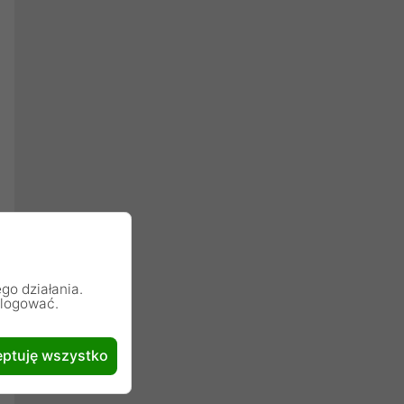
go działania.
alogować.
ptuję wszystko