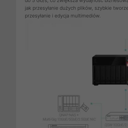
do 5 Gb/s, co zwiększa wydajność biznesową 
jak przesyłanie dużych plików, szybkie twor
przesyłanie i edycja multimediów.