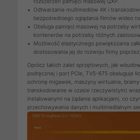
rozszerzeń pamięci masowej QXP.
Odtwarzanie multimediów 4K i transkodow
bezpośredniego oglądania filmów wideo na
Obsługa pamięci masowej na potrzeby wirtu
kontenerów na potrzeby różnych zastoso
Możliwość elastycznego powiększania cał
dostosowania jej do rozwoju firmy poprze
Oprócz takich zalet sprzętowych, jak wbudow
podręcznej i port PCIe, TVS-675 obsługuje li
ochronę migawek, maszyny wirtualne, bramy
transkodowanie w czasie rzeczywistym) wraz
instalowanymi na żądanie aplikacjami, co c
przechowywania danych i multimedialnym s