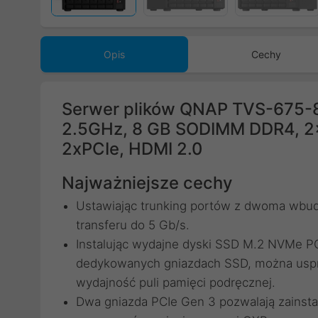
Opis
Cechy
Serwer plików QNAP TVS-675-8
2.5GHz, 8 GB SODIMM DDR4, 2x
2xPCIe, HDMI 2.0
Najważniejsze cechy
Ustawiając trunking portów z dwoma wbu
transferu do 5 Gb/s.
Instalując wydajne dyski SSD M.2 NVMe P
dedykowanych gniazdach SSD, można uspr
wydajność puli pamięci podręcznej.
Dwa gniazda PCIe Gen 3 pozwalają zainsta