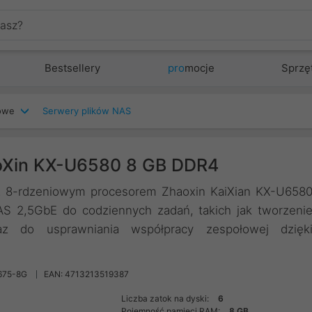
Bestsellery
pro
mocje
Sprzę
iowe
Serwery plików NAS
Xin KX-U6580 8 GB DDR4
 z 8-rdzeniowym procesorem Zhaoxin KaiXian KX-U658
S 2,5GbE do codziennych zadań, takich jak tworzeni
raz do usprawniania współpracy zespołowej dzięk
675-8G
EAN: 4713213519387
Liczba zatok na dyski:
6
Pojemność pamięci RAM:
8 GB