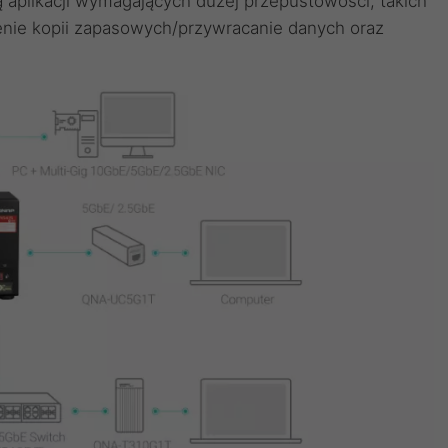
aplikacji wymagających dużej przepustowości, takich
zenie kopii zapasowych/przywracanie danych oraz