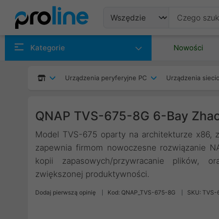
Produkty
Kategorie
Nowości
Producenci
Urządzenia peryferyjne PC
Urządzenia siec
Kategorie
QNAP TVS-675-8G 6-Bay Zhao
Model TVS-675 oparty na architekturze x86,
zapewnia firmom nowoczesne rozwiązanie NA
kopii zapasowych/przywracanie plików, o
zwiększonej produktywności.
Dodaj pierwszą opinię
Kod: QNAP_TVS-675-8G
SKU: TVS-