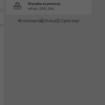
Wysyłka za pomocą
InPost, DPD, DHL
Udostępnij
Drukuj
Zgłoś błąd