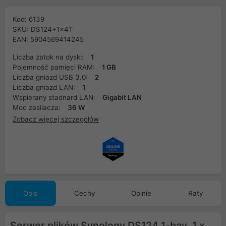
Kod: 6139
SKU: DS124+1x4T
EAN: 5904569414245
Liczba zatok na dyski:
1
Pojemność pamięci RAM:
1 GB
Liczba gniazd USB 3.0:
2
Liczba gniazd LAN:
1
Wspierany stadnard LAN:
Gigabit LAN
Moc zasilacza:
36 W
Zobacz więcej szczegółów
Opis
Cechy
Opinie
Raty
Serwer plików Synology DS124 1-bay, 1 x