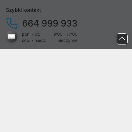
Szybki kontakt
664 999 933
pon. - pt.
9:00 - 17:00
sob. - niedz.
nieczynne
pomoc@proline.pl
Dołącz do nas
Zgłoś błąd na stronie
Proline SA z siedzibą w Mirkowie (55-095), przy ul. Brzozowej 5,
wpisana do rejestru przedsiębiorców Krajowego Rejestru Sądowego
przez Sąd Rejonowy dla Wrocławia-Fabrycznej we Wrocławiu, VI
Wydział Gospodarczy Krajowego Rejestru Sądowego pod nr KRS:
0000282071, NIP: 8951898022, REGON: 020482041, BDO:
000437899. Kapitał zakładowy Spółki wynosi 500000,00 zł i został