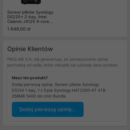
Serwer plików Synology
DS225+ 2-bay, Intel
Celeron J4125 4-core
2.0 GHz, 2G DDR4
1 648,00 zł
RAM, 1x2,5 GbE, 1xGbE
LAN, 2xUSB 3.2.1
Opinie Klientów
PROLINE S.A. nie gwarantuje, że zamieszczone opinie
pochodzą od osób, które zakupiły lub używały dany produkt.
Masz ten produkt?
Dodaj pierwszą opinię: Serwer plików Synology
DS124 1-bay, 1 x Dysk Synology HAT3300-4T 4TB
256MB 5400 obr./min Bundle
Dodaj pierwszą opinię...