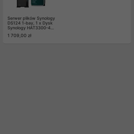
Serwer plików Synology
DS124 1-bay, 1 x Dysk
Synology HAT3300-4T
4TB 256MB 5400
1 709,00 zł
obr./min Bundle