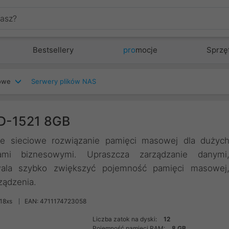
Bestsellery
pro
mocje
Sprzę
iowe
Serwery plików NAS
 D-1521 8GB
e sieciowe rozwiązanie pamięci masowej dla dużyc
jami biznesowymi. Upraszcza zarządzanie danymi
zwala szybko zwiększyć pojemność pamięci masowej
rządzenia.
18xs
EAN: 4711174723058
Liczba zatok na dyski:
12
Pojemność pamięci RAM:
8 GB