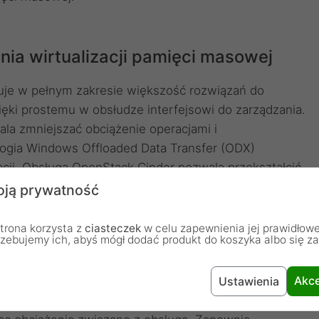
nia wirtualizacji pamięci masowej
uje w pełnym zakresie większość rozwiązań do
zięki prostemu w obsłudze interfejsowi do zarządzania.
la zmniejszać obciążenie operacjami i
ogia Windows Offloaded Data Transfer (ODX)
acji. Obsługa OpenStack Cinder pozwala przekształcić
arty o bloki.
ją prywatność
trona korzysta z
ciasteczek
w celu zapewnienia jej prawidłowe
rzebujemy ich, abyś mógł dodać produkt do koszyka albo się z
 zorientowany na lepszą ochronę
Akce
Ustawienia
 technologie pamięci i zoptymalizowane migawki,