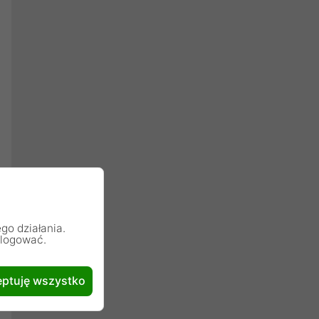
go działania.
alogować.
ptuję wszystko