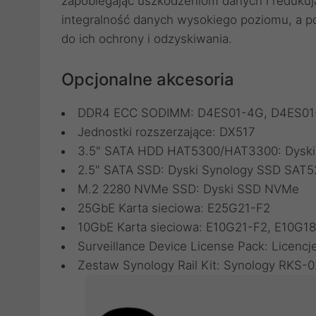
zapobiegając uszkodzeniom danych i redukuj
integralność danych wysokiego poziomu, a po
do ich ochrony i odzyskiwania.
Opcjonalne akcesoria
DDR4 ECC SODIMM:
D4ES01-4G
,
D4ES01
Jednostki rozszerzające:
DX517
3.5" SATA HDD HAT5300/HAT3300:
Dysk
2.5" SATA SSD:
Dyski Synology SSD SAT5
M.2 2280 NVMe SSD:
Dyski SSD NVMe
25GbE Karta sieciowa:
E25G21-F2
10GbE Karta sieciowa:
E10G21-F2
,
E10G18
Surveillance Device License Pack:
Licencj
Zestaw Synology Rail Kit:
Synology RKS-0