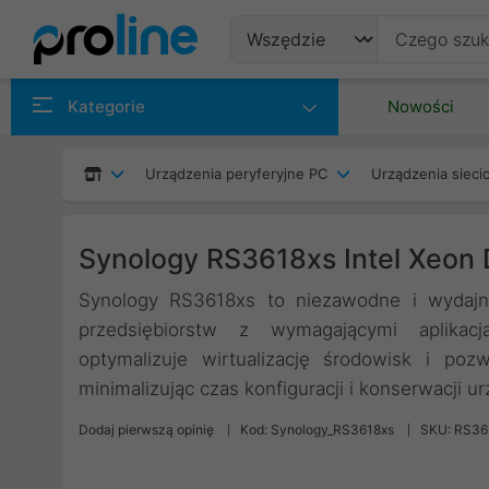
Produkty
Kategorie
Nowości
Producenci
Urządzenia peryferyjne PC
Urządzenia siec
Kategorie
Synology RS3618xs Intel Xeon
Synology RS3618xs to niezawodne i wydajn
przedsiębiorstw z wymagającymi aplikac
optymalizuje wirtualizację środowisk i po
minimalizując czas konfiguracji i konserwacji u
Dodaj pierwszą opinię
Kod: Synology_RS3618xs
SKU: RS36