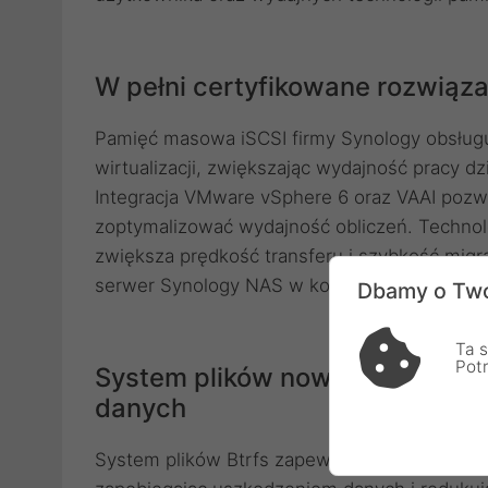
W pełni certyfikowane rozwiąza
Pamięć masowa iSCSI firmy Synology obsług
wirtualizacji, zwiększając wydajność pracy d
Integracja VMware vSphere 6 oraz VAAI pozwa
zoptymalizować wydajność obliczeń. Technol
zwiększa prędkość transferu i szybkość migr
serwer Synology NAS w komponent pamięci op
Dbamy o Two
Ta s
Pot
System plików nowej generacji
danych
System plików Btrfs zapewnia zaawansowane