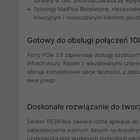
serwera w celu zminimalizowania jej wpływu
Synology MailPlus Bezpieczne, niezawodn
intuicyjnym i nowoczesnym klientem poczt
Gotowy do obsługi połączeń 10
Porty PCIe 3.0 zapewniają obsługę szybszych
infrastruktury. Razem z wbudowanymi cztere
oferuje kompleksowe opcje łączności, z obsług
awaryjnego.
Doskonałe rozwiązanie do twor
Serwer RS3618xs zawiera różne aplikacje do 
zabezpieczenia ważnych danych na dowolnym 
użytkownika oraz wydajnych technologii pam