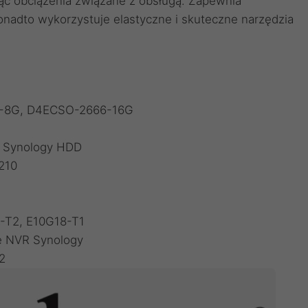
ąc obciążenia związane z obsługą. Zapewnia
nadto wykorzystuje elastyczne i skuteczne narzędzia
-8G
,
D4ECSO-2666-16G
i Synology HDD
210
-T2
,
E10G18-T1
e NVR Synology
2