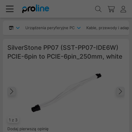
Urządzenia peryferyjne PC
Kable, przewody i adapt
SilverStone PP07 (SST-PP07-IDE6W)
PCIE-6pin to PCIE-6pin_250mm, white
Poprzedni
Na
1 z 3
Dodaj pierwszą opinię