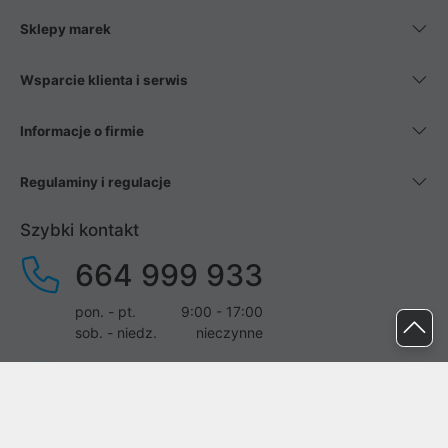
Sklepy marek
Wsparcie klienta i serwis
Informacje o firmie
Regulaminy i regulacje
Szybki kontakt
664 999 933
pon. - pt.
9:00 - 17:00
sob. - niedz.
nieczynne
pomoc@proline.pl
Dołącz do nas