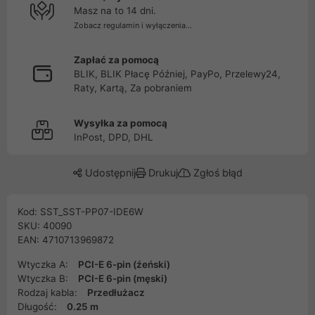
Masz na to 14 dni.
Zobacz regulamin i wyłączenia...
Zapłać za pomocą
BLIK, BLIK Płacę Później, PayPo, Przelewy24,
Raty, Kartą, Za pobraniem
Wysyłka za pomocą
InPost, DPD, DHL
Udostępnij
Drukuj
Zgłoś błąd
Kod: SST_SST-PP07-IDE6W
SKU: 40090
EAN: 4710713969872
Wtyczka A:
PCI-E 6-pin (źeński)
Wtyczka B:
PCI-E 6-pin (męski)
Rodzaj kabla:
Przedłużacz
Długość:
0.25 m