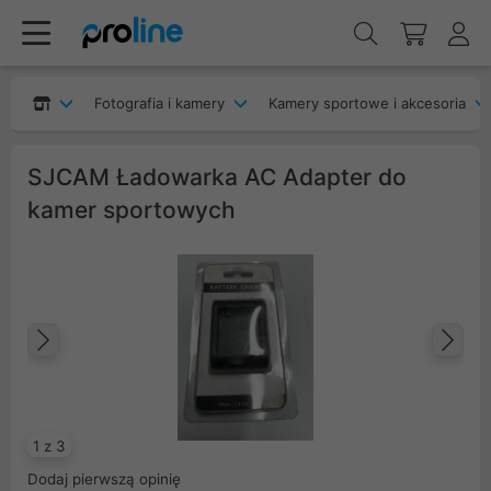
Fotografia i kamery
Kamery sportowe i akcesoria
SJCAM Ładowarka AC Adapter do
kamer sportowych
Poprzedni
Na
1 z 3
Dodaj pierwszą opinię