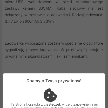
micro-USB wchodzącym w skład standardowego
zestawu kamery SJCAM. (Kabel sieciowy nie jest
dołączany w zestawie z ładowarką.) Rodzaj ładowarki:
3.7V Li-ion 900mAh 3.33Wh
Ładowarka wyposażona została w specjalne diody, które
sygnalizują proces ładowania. W pełni współpracuje z
oryginalnymi akumulatorami, jak i zamiennikami.
Pasuje m.in. do:
Dbamy o Twoją prywatność
SJCAM SJ5000plus
SJCAM SJ5000wifi
SJCAM SJ5000
Ta strona korzysta z
ciasteczek
w celu zapewnienia jej