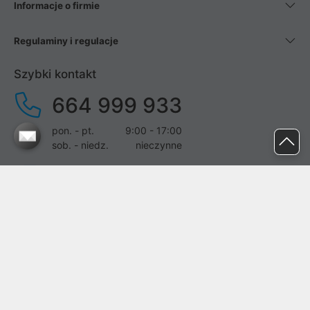
Informacje o firmie
Regulaminy i regulacje
Szybki kontakt
664 999 933
pon. - pt.
9:00 - 17:00
sob. - niedz.
nieczynne
pomoc@proline.pl
Dołącz do nas
Zgłoś błąd na stronie
Proline SA z siedzibą w Mirkowie (55-095), przy ul. Brzozowej 5,
wpisana do rejestru przedsiębiorców Krajowego Rejestru Sądowego