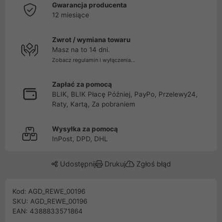
Gwarancja producenta
12 miesiące
Zwrot / wymiana towaru
Masz na to 14 dni.
Zobacz regulamin i wyłączenia...
Zapłać za pomocą
BLIK, BLIK Płacę Później, PayPo, Przelewy24,
Raty, Kartą, Za pobraniem
Wysyłka za pomocą
InPost, DPD, DHL
Udostępnij
Drukuj
Zgłoś błąd
Kod: AGD_REWE_00196
SKU: AGD_REWE_00196
EAN: 4388833571864