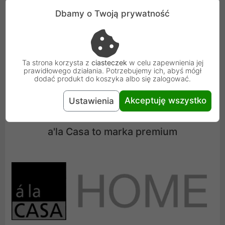
Dbamy o Twoją prywatność
Ta strona korzysta z
ciasteczek
w celu zapewnienia jej
prawidłowego działania. Potrzebujemy ich, abyś mógł
dodać produkt do koszyka albo się zalogować.
Akceptuję wszystko
Ustawienia
a'la Casa to marka premium