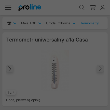
Małe AGD
Uroda i zdrowie
Termometry
Termometr uniwersalny a'la Casa
Poprzedni
Na
1 z 4
Dodaj pierwszą opinię