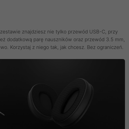
estawie znajdziesz nie tylko przewód USB-C, przy
nież dodatkową parę nauszników oraz przewód 3.5 mm,
o. Korzystaj z niego tak, jak chcesz. Bez ograniczeń.