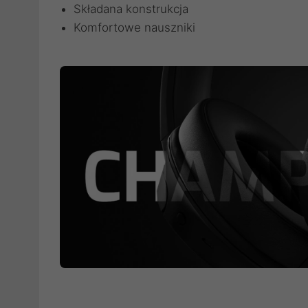
Składana konstrukcja
Komfortowe nauszniki