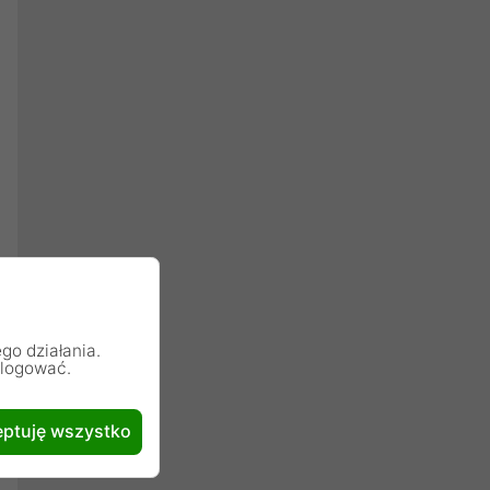
go działania.
alogować.
ptuję wszystko