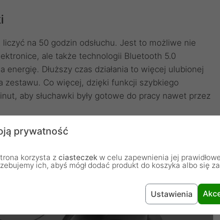
i
liczyć na 50 godzin odsłuchu. Jest to możliwe nie
ktronice, ale także technologii Bluetooth 5.0
 energię. Dłuższy czas działania to więcej ulubionej
a zestawu. Co więcej, dzięki funkcji szybkiego
minut, aby słuchawki były gotowe do pracy nawet przez
ją prywatność
trona korzysta z
ciasteczek
w celu zapewnienia jej prawidłowe
rzebujemy ich, abyś mógł dodać produkt do koszyka albo się z
Akce
Ustawienia