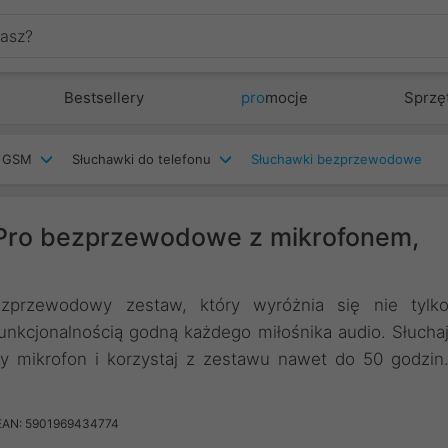
Bestsellery
pro
mocje
Sprzę
w GSM
Słuchawki do telefonu
Słuchawki bezprzewodowe
 Pro bezprzewodowe z mikrofonem,
zprzewodowy zestaw, który wyróżnia się nie tylk
nkcjonalnością godną każdego miłośnika audio. Słucha
y mikrofon i korzystaj z zestawu nawet do 50 godzin
EAN: 5901969434774