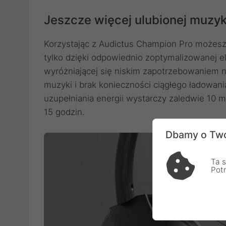
Jeszcze więcej ulubionej muzyk
Korzystając z Audictus Champion Pro możesz 
tylko dzięki odpowiednio zoptymalizowanej ele
wyróżniającej się niskim zapotrzebowaniem na
muzyki i brak konieczności ciągłego ładowani
uzupełniania energii wystarczy zaledwie 10 
15 godzin.
Dbamy o Two
Ta s
Pot