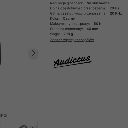
Regulacja głośności:
Na słuchawce
Dolna częstotliwość przenoszenia:
20 Hz
Górna częstotliwość przenoszenia:
20 KHz
Kolor:
Czarny
Maksymalny czas pracy:
50 h
Średnica membrany:
40 mm
Waga:
208 g
Zobacz więcej szczegółów
Następny
uktu