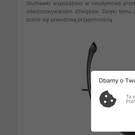
Słuchawki wyposażono w neodymowe przetw
odwzorowywaniem dźwięków. Dzięki temu z
stanie się prawdziwą przyjemnością.
Dbamy o Two
Ta s
Pot