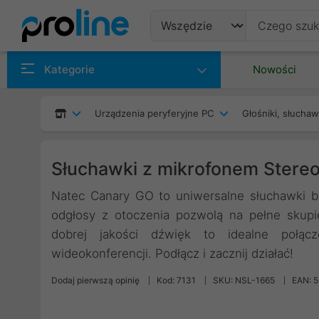
Produkty
Kategorie
Nowości
Producenci
Urządzenia peryferyjne PC
Głośniki, słuchaw
Kategorie
Słuchawki z mikrofonem Stere
Natec Canary GO to uniwersalne słuchawki b
odgłosy z otoczenia pozwolą na pełne skupi
dobrej jakości dźwięk to idealne połąc
wideokonferencji. Podłącz i zacznij działać!
Dodaj pierwszą opinię
Kod: 7131
SKU: NSL-1665
EAN: 