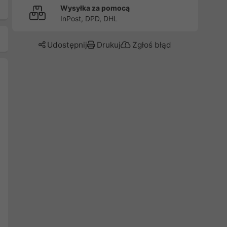
Wysyłka za pomocą
InPost, DPD, DHL
Udostępnij
Drukuj
Zgłoś błąd