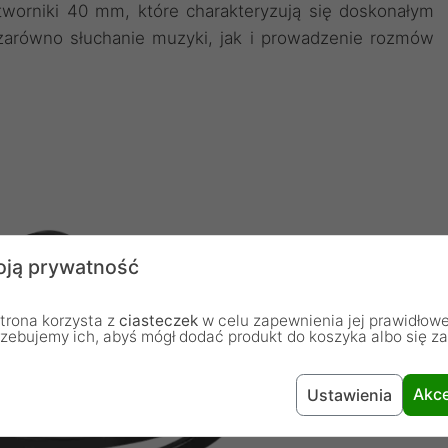
orniki 40 mm, które charakteryzują się doskonałym
arówno słuchanie muzyki, jak i prowadzenie rozmów
ją prywatność
trona korzysta z
ciasteczek
w celu zapewnienia jej prawidłowe
rzebujemy ich, abyś mógł dodać produkt do koszyka albo się z
Akce
Ustawienia