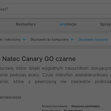
Bestsellery
pro
mocje
Sprzę
ki i mikrofony
Słuchawki do komputera
Słuchawki nauszne
o Natec Canary GO czarne
iurowe, które dzięki wygodnym nausznikom izolujący
enie podczas pracy. Czuły mikrofon wielokierunkowy 
zenie, które z pewnością nie zawiedzie podcza
5901969426359
Rodzaj słuchawek:
Nauszne zamknięte
Komunikacja:
Przewodowa