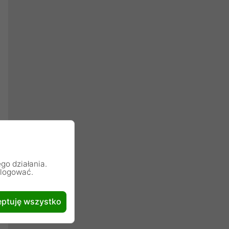
go działania.
alogować.
ptuję wszystko