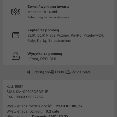
Zwrot / wymiana towaru
Masz na to 14 dni.
Zobacz regulamin i wyłączenia...
Zapłać za pomocą
BLIK, BLIK Płacę Później, PayPo, Przelewy24,
Raty, Kartą, Za pobraniem
Wysyłka za pomocą
InPost, DPD, DHL
Udostępnij
Drukuj
Zgłoś błąd
Kod: 9687
SKU: SM-S931BDBDEUE
EAN: 8806095852256
Wyświetlacz rozdzielczość:
2340 x 1080 px
Wyświetlacz rozmiar:
6.2 cale
Wyświetlacz:
Dynamic AMOLED 2X