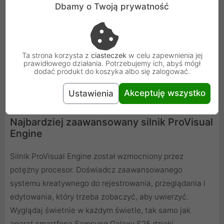
Dbamy o Twoją prywatność
kurz.
Ta strona korzysta z
ciasteczek
w celu zapewnienia jej
prawidłowego działania. Potrzebujemy ich, abyś mógł
dodać produkt do koszyka albo się zalogować.
Akceptuję wszystko
Ustawienia
Najbardziej zaawansowany silnik ProVisual
Engine
Silnik ProVisual Engine został wzmocniony przez
potężny procesor. Doświadcz zaawansowanego
systemu kreatywnego do rejestrowania, przeglądania i
edytowania, który trzeba zobaczyć, aby uwierzyć.
Wyglądaj świetnie w każdym świetle, tak samo jak
aparat smartfona Samsung Galaxy S25 dzięki