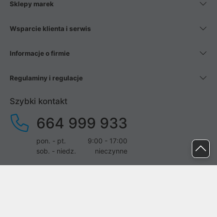
Sklepy marek
Wsparcie klienta i serwis
Informacje o firmie
Regulaminy i regulacje
Szybki kontakt
664 999 933
pon. - pt.
9:00 - 17:00
sob. - niedz.
nieczynne
pomoc@proline.pl
Dołącz do nas