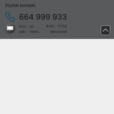
Szybki kontakt
664 999 933
pon. - pt.
9:00 - 17:00
sob. - niedz.
nieczynne
pomoc@proline.pl
Dołącz do nas
Zgłoś błąd na stronie
Proline SA z siedzibą w Mirkowie (55-095), przy ul. Brzozowej 5,
wpisana do rejestru przedsiębiorców Krajowego Rejestru Sądowego
przez Sąd Rejonowy dla Wrocławia-Fabrycznej we Wrocławiu, VI
Wydział Gospodarczy Krajowego Rejestru Sądowego pod nr KRS:
0000282071, NIP: 8951898022, REGON: 020482041, BDO:
000437899. Kapitał zakładowy Spółki wynosi 500000,00 zł i został
on opłacony w całości.