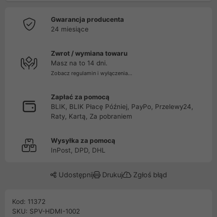
Gwarancja producenta
24 miesiące
Zwrot / wymiana towaru
Masz na to 14 dni.
Zobacz regulamin i wyłączenia...
Zapłać za pomocą
BLIK, BLIK Płacę Później, PayPo, Przelewy24,
Raty, Kartą, Za pobraniem
Wysyłka za pomocą
InPost, DPD, DHL
Udostępnij
Drukuj
Zgłoś błąd
Kod: 11372
SKU: SPV-HDMI-1002