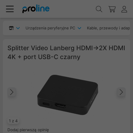
Urządzenia peryferyjne PC
Kable, przewody i adapt
Splitter Video Lanberg HDMI->2X HDMI
4K + port USB-C czarny
Poprzedni
Na
1 z 4
Dodaj pierwszą opinię