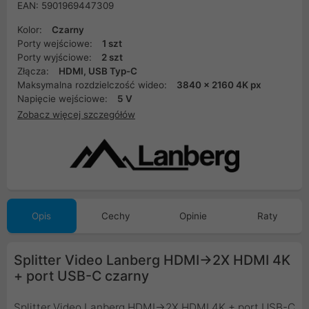
EAN: 5901969447309
Kolor:
Czarny
Porty wejściowe:
1 szt
Porty wyjściowe:
2 szt
Złącza:
HDMI, USB Typ-C
Maksymalna rozdzielczość wideo:
3840 x 2160 4K px
Napięcie wejściowe:
5 V
Zobacz więcej szczegółów
Opis
Cechy
Opinie
Raty
Splitter Video Lanberg HDMI->2X HDMI 4K
+ port USB-C czarny
Splitter Video Lanberg HDMI->2X HDMI 4K + port USB-C