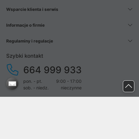
Wsparcie klienta i serwis
Informacje o firmie
Regulaminy i regulacje
Szybki kontakt
664 999 933
pon. - pt.
9:00 - 17:00
sob. - niedz.
nieczynne
pomoc@proline.pl
Dołącz do nas