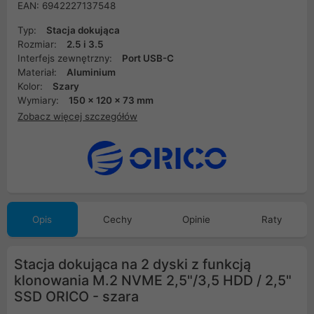
EAN: 6942227137548
Typ:
Stacja dokująca
Rozmiar:
2.5 i 3.5
Interfejs zewnętrzny:
Port USB-C
Materiał:
Aluminium
Kolor:
Szary
Wymiary:
150 x 120 x 73 mm
Zobacz więcej szczegółów
Opis
Cechy
Opinie
Raty
Stacja dokująca na 2 dyski z funkcją
klonowania M.2 NVME 2,5"/3,5 HDD / 2,5"
SSD ORICO - szara