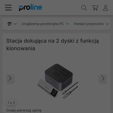
Urządzenia peryferyjne PC
Pamięci przenośne
Stacja dokująca na 2 dyski z funkcją
klonowania
Poprzedni
Na
1 z 2
Dodaj pierwszą opinię