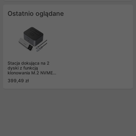
Ostatnio oglądane
Stacja dokująca na 2
dyski z funkcją
klonowania M.2 NVME
2,5"/3,5 HDD / 2,5"
399,49 zł
SSD ORICO - szara