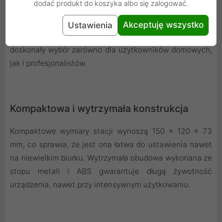
dodać produkt do koszyka albo się zalogować.
ORICO-IT28E-C działa bezproblemowo z systemami
Windows, Linux oraz Mac OS, umożliwiając wygodną i
Akceptuję wszystko
Ustawienia
elastyczną pracę z danymi na różnych platformach. To
doskonały wybór zarówno dla użytkowników domowych,
jak i profesjonalistów.
Kompaktowa i wytrzymała konstrukcja
Kompaktowe wymiary stacji wynoszą 150 × 120 × 73
mm, co sprawia, że jest ona łatwa do ustawienia nawet
na niewielkim biurku. Wytrzymała obudowa wykonana ze
stopu metali i ABS gwarantuje długą żywotność
urządzenia, nawet przy intensywnym użytkowaniu.