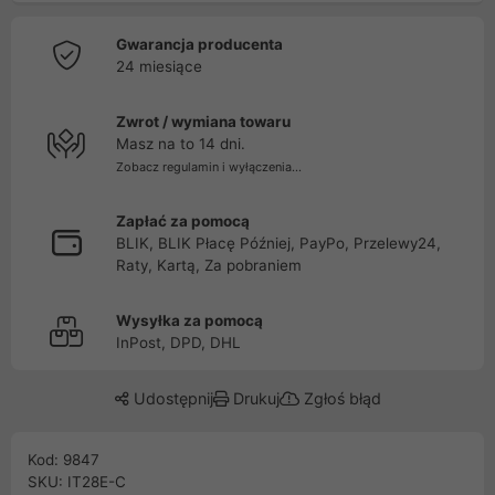
Gwarancja producenta
24 miesiące
Zwrot / wymiana towaru
Masz na to 14 dni.
Zobacz regulamin i wyłączenia...
Zapłać za pomocą
BLIK, BLIK Płacę Później, PayPo, Przelewy24,
Raty, Kartą, Za pobraniem
Wysyłka za pomocą
InPost, DPD, DHL
Udostępnij
Drukuj
Zgłoś błąd
Kod: 9847
SKU: IT28E-C