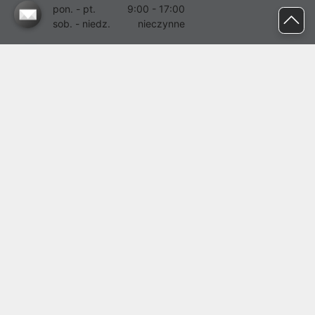
pon. - pt.
9:00 - 17:00
sob. - niedz.
nieczynne
pomoc@proline.pl
Dołącz do nas
Zgłoś błąd na stronie
Proline SA z siedzibą w Mirkowie (55-095), przy ul. Brzozowej 5,
wpisana do rejestru przedsiębiorców Krajowego Rejestru Sądowego
przez Sąd Rejonowy dla Wrocławia-Fabrycznej we Wrocławiu, VI
Wydział Gospodarczy Krajowego Rejestru Sądowego pod nr KRS:
0000282071, NIP: 8951898022, REGON: 020482041, BDO:
000437899. Kapitał zakładowy Spółki wynosi 500000,00 zł i został
on opłacony w całości.
© proline 1996 - 2026. Wszelkie prawa zastrzeżone.