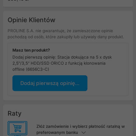
SSD ORICO - szara
Opinie Klientów
PROLINE S.A. nie gwarantuje, że zamieszczone opinie
pochodzą od osób, które zakupiły lub używały dany produkt.
Masz ten produkt?
Dodaj pierwszą opinię: Stacja dokująca na 5 x dysk
2,5"/3,5" HDD/SSD ORICO z funkcją klonowania
offline (6656C3-C)
Dodaj pierwszą opinię...
Raty
Złóż zamówienie i wybierz płatność ratalną w
preferowanym banku