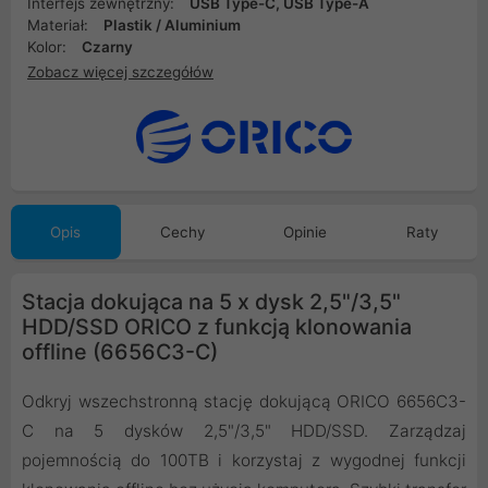
Interfejs zewnętrzny:
USB Type-C, USB Type-A
Materiał:
Plastik / Aluminium
Kolor:
Czarny
Zobacz więcej szczegółów
Opis
Cechy
Opinie
Raty
Stacja dokująca na 5 x dysk 2,5"/3,5"
HDD/SSD ORICO z funkcją klonowania
offline (6656C3-C)
Odkryj wszechstronną stację dokującą ORICO 6656C3-
C na 5 dysków 2,5"/3,5" HDD/SSD. Zarządzaj
pojemnością do 100TB i korzystaj z wygodnej funkcji