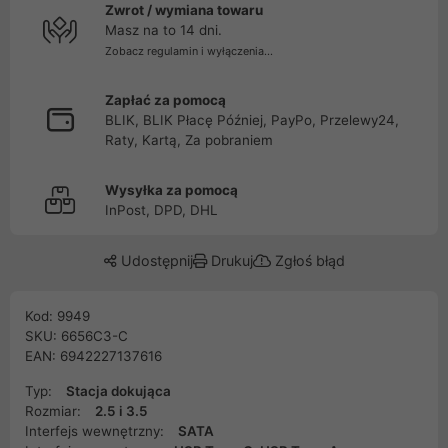
Zwrot / wymiana towaru
Masz na to 14 dni.
Zobacz regulamin i wyłączenia...
Zapłać za pomocą
BLIK, BLIK Płacę Później, PayPo, Przelewy24,
Raty, Kartą, Za pobraniem
Wysyłka za pomocą
InPost, DPD, DHL
Udostępnij
Drukuj
Zgłoś błąd
Kod: 9949
SKU: 6656C3-C
EAN: 6942227137616
Typ:
Stacja dokująca
Rozmiar:
2.5 i 3.5
Interfejs wewnętrzny:
SATA