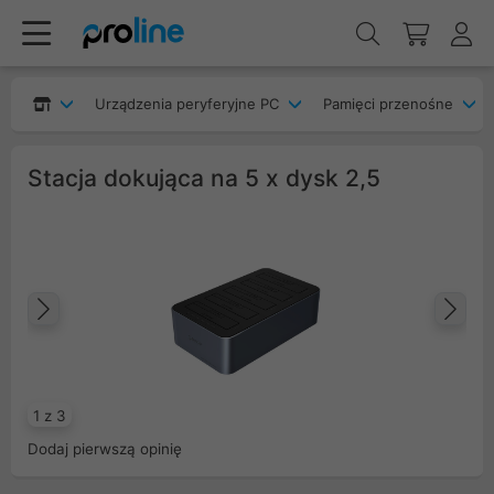
Urządzenia peryferyjne PC
Pamięci przenośne
Stacja dokująca na 5 x dysk 2,5
Poprzedni
Na
1 z 3
Dodaj pierwszą opinię