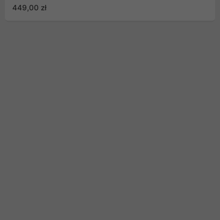
funkcją klonowania
449,00 zł
offline (6656C3-C)