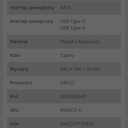
Interfejs wewnętrzny
SATA
Interfejs zewnętrzny
USB Type-C
USB Type-A
Materiał
Plastik / Aluminium
Kolor
Czarny
Wymiary
242 x 144 x 70 mm
Producent
ORICO
Kod
0000009949
SKU
6656C3-C
EAN
6942227137616