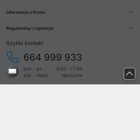
Informacje o firmie
Regulaminy i regulacje
Szybki kontakt
664 999 933
pon. - pt.
9:00 - 17:00
sob. - niedz.
nieczynne
pomoc@proline.pl
Dołącz do nas
Zgłoś błąd na stronie
Proline SA z siedzibą w Mirkowie (55-095), przy ul. Brzozowej 5,