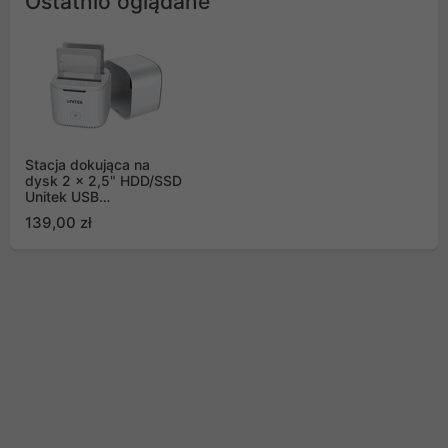
Ostatnio oglądane
Stacja dokująca na
dysk 2 x 2,5" HDD/SSD
Unitek USB
USB3.0/TYP-C 3.0 z
139,00 zł
funkcją UASP 5 Gbps
(S1105B01-EU)