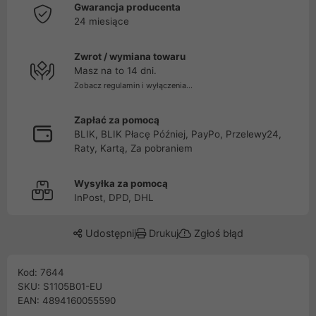
Gwarancja producenta
24 miesiące
Zwrot / wymiana towaru
Masz na to 14 dni.
Zobacz regulamin i wyłączenia...
Zapłać za pomocą
BLIK, BLIK Płacę Później, PayPo, Przelewy24,
Raty, Kartą, Za pobraniem
Wysyłka za pomocą
InPost, DPD, DHL
Udostępnij
Drukuj
Zgłoś błąd
Kod: 7644
SKU: S1105B01-EU
EAN: 4894160055590