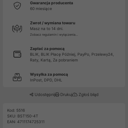
Gwarancja producenta
60 miesiące
Zwrot / wymiana towaru
Masz na to 14 dni.
Zobacz regulamin i wyłączenia...
Zapłać za pomocą
BLIK, BLIK Płacę Później, PayPo, Przelewy24,
Raty, Kartą, Za pobraniem
Wysyłka za pomocą
InPost, DPD, DHL
Udostępnij
Drukuj
Zgłoś błąd
Kod: 5516
SKU: BST150-4T
EAN: 4711174725311