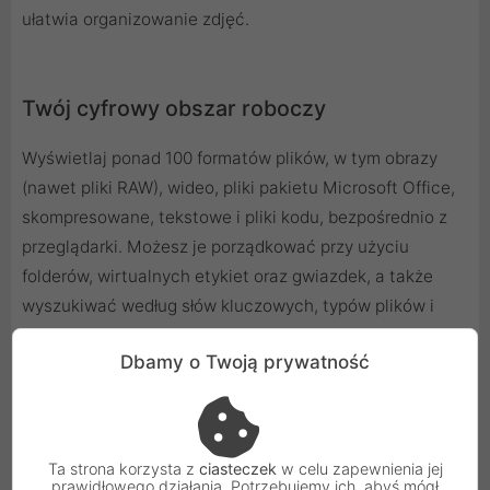
ułatwia organizowanie zdjęć.
Twój cyfrowy obszar roboczy
Wyświetlaj ponad 100 formatów plików, w tym obrazy
(nawet pliki RAW), wideo, pliki pakietu Microsoft Office,
skompresowane, tekstowe i pliki kodu, bezpośrednio z
przeglądarki. Możesz je porządkować przy użyciu
folderów, wirtualnych etykiet oraz gwiazdek, a także
wyszukiwać według słów kluczowych, typów plików i
innych. Gdy Twoje pliki i foldery znajdują się na
Dbamy o Twoją prywatność
BeeStation, łatwo uzyskiwać do nich dostęp i
udostępniać innym, bez względu na to, gdzie jesteś.
Masz również możliwość dodania do udostępnionych
łączy ochrony hasłem lub daty wygaśnięcia w celu
Ta strona korzysta z
ciasteczek
w celu zapewnienia jej
ograniczenia możliwości ich otwierania.
prawidłowego działania. Potrzebujemy ich, abyś mógł