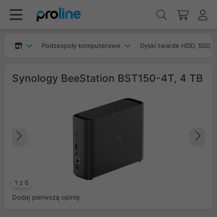
Podzespoły komputerowe
Dyski twarde HDD, SSD, 
Synology BeeStation BST150-4T, 4 TB
Poprzedni
Na
1 z 6
Dodaj pierwszą opinię