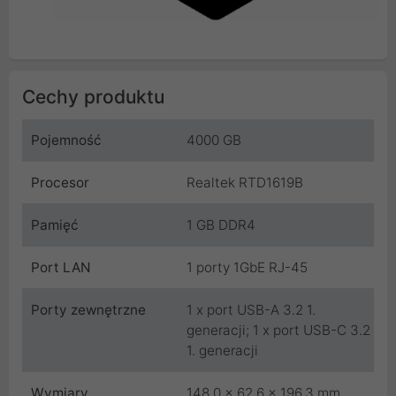
Cechy produktu
Pojemność
4000 GB
Procesor
Realtek RTD1619B
Pamięć
1 GB DDR4
Port LAN
1 porty 1GbE RJ-45
Porty zewnętrzne
1 x port USB-A 3.2 1.
generacji; 1 x port USB-C 3.2
1. generacji
Wymiary
148,0 x 62,6 x 196,3 mm