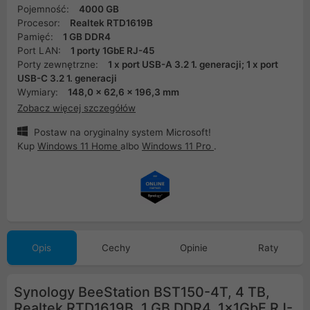
Pojemność:
4000 GB
Procesor:
Realtek RTD1619B
Pamięć:
1 GB DDR4
Port LAN:
1 porty 1GbE RJ-45
Porty zewnętrzne:
1 x port USB-A 3.2 1. generacji; 1 x port
USB-C 3.2 1. generacji
Wymiary:
148,0 x 62,6 x 196,3 mm
Zobacz więcej szczegółów
Postaw na oryginalny system Microsoft!
Kup
Windows 11 Home
albo
Windows 11 Pro
.
Opis
Cechy
Opinie
Raty
Synology BeeStation BST150-4T, 4 TB,
Realtek RTD1619B, 1 GB DDR4, 1x1GbE RJ-