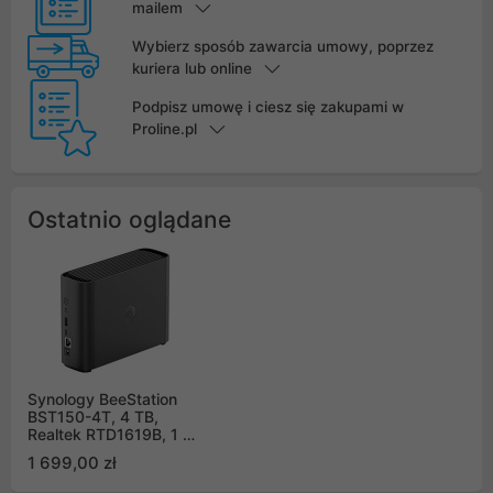
mailem
Wybierz sposób zawarcia umowy, poprzez
kuriera lub online
Podpisz umowę i ciesz się zakupami w
Proline.pl
Ostatnio oglądane
Synology BeeStation
BST150-4T, 4 TB,
Realtek RTD1619B, 1 GB
DDR4, 1x1GbE RJ-45, 1
1 699,00 zł
x USB-A 3.2.1, 1 x USB-
C 3.2.1