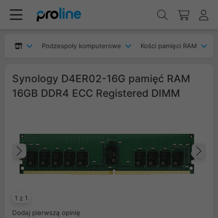
Podzespoły komputerowe
Kości pamięci RAM
Synology D4ER02-16G pamięć RAM
16GB DDR4 ECC Registered DIMM
Poprzedni
Na
1 z 1
Dodaj pierwszą opinię