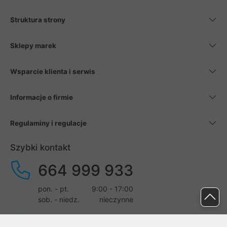
Struktura strony
Sklepy marek
Wsparcie klienta i serwis
Informacje o firmie
Regulaminy i regulacje
Szybki kontakt
664 999 933
pon. - pt.
9:00 - 17:00
sob. - niedz.
nieczynne
pomoc@proline.pl