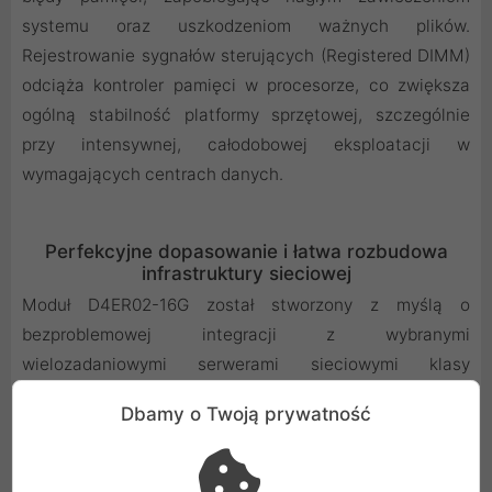
systemu oraz uszkodzeniom ważnych plików.
Rejestrowanie sygnałów sterujących (Registered DIMM)
odciąża kontroler pamięci w procesorze, co zwiększa
ogólną stabilność platformy sprzętowej, szczególnie
przy intensywnej, całodobowej eksploatacji w
wymagających centrach danych.
Perfekcyjne dopasowanie i łatwa rozbudowa
infrastruktury sieciowej
Moduł D4ER02-16G został stworzony z myślą o
bezproblemowej integracji z wybranymi
wielozadaniowymi serwerami sieciowymi klasy
biznesowej. Dokładna zgodność ze specyfikacją
Dbamy o Twoją prywatność
techniczną urządzeń docelowych eliminuje ryzyko
problemów z kompatybilnością oraz ułatwia instalację
typu plug-and-play. W przypadku konfiguracji