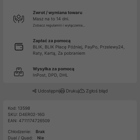
Zwrot / wymiana towaru
Masz na to 14 dni.
Zobacz regulamin i wyłączenia...
Zapłać za pomocą
BLIK, BLIK Płacę Później, PayPo, Przelewy24,
Raty, Kartą, Za pobraniem
Wysyłka za pomocą
InPost, DPD, DHL
Udostępnij
Drukuj
Zgłoś błąd
Kod: 13598
SKU: D4ER02-16G
EAN: 4711174726509
Chłodzenie:
Brak
Dual / Quad:
Nie