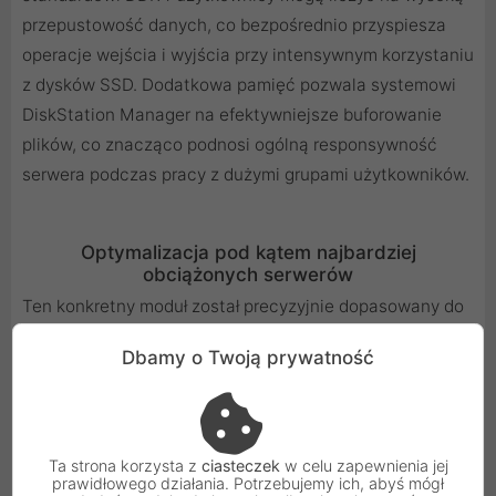
przepustowość danych, co bezpośrednio przyspiesza
operacje wejścia i wyjścia przy intensywnym korzystaniu
z dysków SSD. Dodatkowa pamięć pozwala systemowi
DiskStation Manager na efektywniejsze buforowanie
plików, co znacząco podnosi ogólną responsywność
serwera podczas pracy z dużymi grupami użytkowników.
Optymalizacja pod kątem najbardziej
obciążonych serwerów
Ten konkretny moduł został precyzyjnie dopasowany do
specyfiki technicznej zaawansowanych serii serwerów
Dbamy o Twoją prywatność
Synology, takich jak FlashStation czy seria SA.
Urządzenia te często pełnią rolę centralnych
magazynów danych dla całych korporacji lub służą jako
cele dla kopii zapasowych o krytycznym znaczeniu.
Ta strona korzysta z
ciasteczek
w celu zapewnienia jej
prawidłowego działania. Potrzebujemy ich, abyś mógł
Wykorzystanie pamięci D4ER02-32G w modelach takich