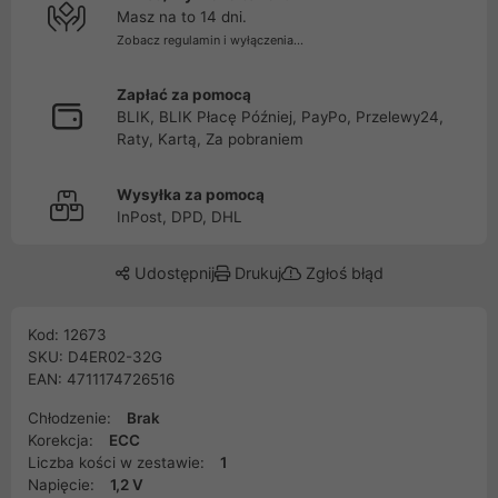
Masz na to 14 dni.
Zobacz regulamin i wyłączenia...
Zapłać za pomocą
BLIK, BLIK Płacę Później, PayPo, Przelewy24,
Raty, Kartą, Za pobraniem
Wysyłka za pomocą
InPost, DPD, DHL
Udostępnij
Drukuj
Zgłoś błąd
Kod: 12673
SKU: D4ER02-32G
EAN: 4711174726516
Chłodzenie:
Brak
Korekcja:
ECC
Liczba kości w zestawie:
1
Napięcie:
1,2 V