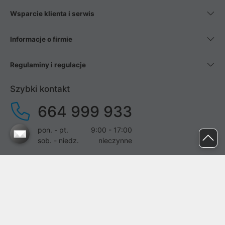
Wsparcie klienta i serwis
Informacje o firmie
Regulaminy i regulacje
Szybki kontakt
664 999 933
pon. - pt.
9:00 - 17:00
sob. - niedz.
nieczynne
pomoc@proline.pl
Dołącz do nas