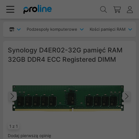
Podzespoły komputerowe
Kości pamięci RAM
Synology D4ER02-32G pamięć RAM
32GB DDR4 ECC Registered DIMM
Poprzedni
Na
1 z 1
Dodaj pierwszą opinię