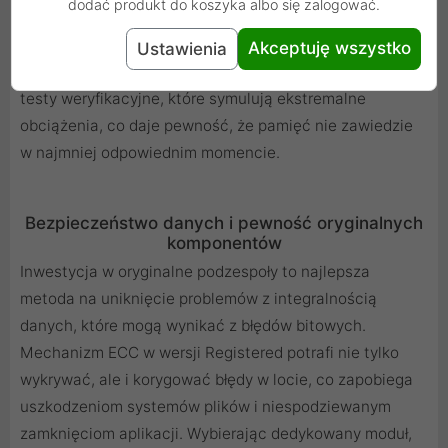
dodać produkt do koszyka albo się zalogować.
jak FS3600 czy SA6400 gwarantuje, że sprzęt będzie
pracował z optymalnymi parametrami zdefiniowanymi
Akceptuję wszystko
Ustawienia
przez producenta. Każdy moduł przechodzi restrykcyjne
testy weryfikacyjne, które symulują ekstremalne
obciążenia, co daje pewność, że pamięć nie zawiedzie
w najmniej odpowiednim momencie.
Bezpieczeństwo danych i pewność oryginalnych
komponentów
Inwestycja w oryginalne podzespoły to najlepsza
metoda na uniknięcie problemów z integralnością
danych, które mogą wynikać z błędów bitowych.
Mechanizm ECC w wersji Registered potrafi nie tylko
wykrywać, ale i korygować błędy w locie, co zapobiega
uszkodzeniom systemów plików i niespodziewanym
zamknięciom aplikacji. Wybierając dedykowany moduł,