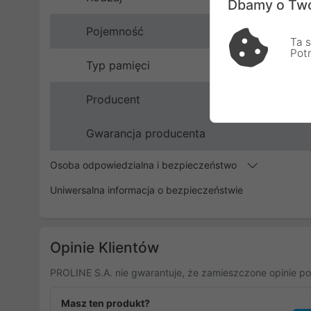
Dbamy o Two
Pojemność
Ta s
Pot
Typ pamięci
Producent
Gwarancja producenta
Osoba odpowiedzialna i bezpieczeństwo
Uniwersalna informacja o bezpieczeństwie
Opinie Klientów
PROLINE S.A. nie gwarantuje, że zamieszczone opinie po
Masz ten produkt?