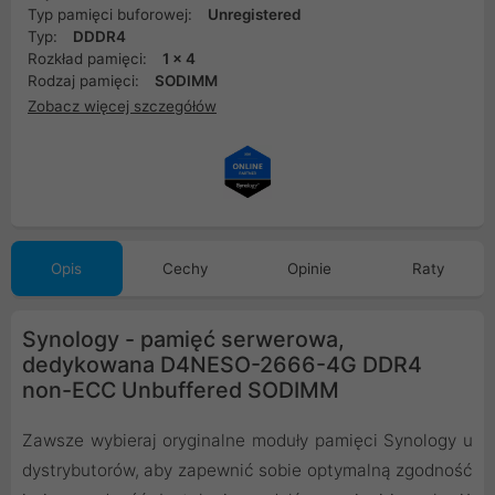
Typ pamięci buforowej:
Unregistered
Typ:
DDDR4
Rozkład pamięci:
1 x 4
Rodzaj pamięci:
SODIMM
Zobacz więcej szczegółów
Opis
Cechy
Opinie
Raty
Synology - pamięć serwerowa,
dedykowana D4NESO-2666-4G DDR4
non-ECC Unbuffered SODIMM
Zawsze wybieraj oryginalne moduły pamięci Synology u
dystrybutorów, aby zapewnić sobie optymalną zgodność