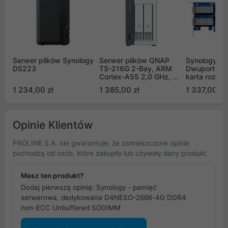
Serwer plików Synology
Serwer plików QNAP
Synology E
DS223
TS-216G 2-Bay, ARM
Dwuportowa
Cortex-A55 2,0 GHz, 4
karta rozsz
GB DDR4 RAM, 1x USB
2x10GbE SF
1 234,00 zł
1 385,00 zł
1 337,00 zł
3.2 Gen 1, 2x USB 2.0,
1x 2,5GbE LAN, 1x
1GbE LAN
Opinie Klientów
PROLINE S.A. nie gwarantuje, że zamieszczone opinie
pochodzą od osób, które zakupiły lub używały dany produkt.
Masz ten produkt?
Dodaj pierwszą opinię: Synology - pamięć
serwerowa, dedykowana D4NESO-2666-4G DDR4
non-ECC Unbuffered SODIMM