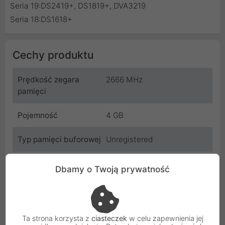
Seria 19:DS2419+, DS1819+, DVA3219
Seria 18:DS1618+
Cechy produktu
Prędkość zegara
2666 MHz
pamięci
Pojemność
4 GB
Typ pamięci buforowej
Unregistered
Typ
DDDR4
Dbamy o Twoją prywatność
Rozkład pamięci
1 x 4
Rodzaj pamięci
SODIMM
Ta strona korzysta z
ciasteczek
w celu zapewnienia jej