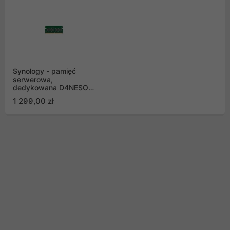
Synology - pamięć
serwerowa,
dedykowana D4NESO-
2666-4G DDR4 non-
1 299,00 zł
ECC Unbuffered
SODIMM