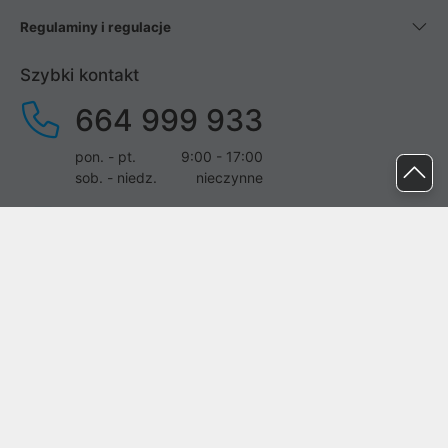
Regulaminy i regulacje
Szybki kontakt
664 999 933
pon. - pt.
9:00 - 17:00
sob. - niedz.
nieczynne
pomoc@proline.pl
Dołącz do nas
Zgłoś błąd na stronie
Proline SA z siedzibą w Mirkowie (55-095), przy ul. Brzozowej 5,
wpisana do rejestru przedsiębiorców Krajowego Rejestru Sądowego
przez Sąd Rejonowy dla Wrocławia-Fabrycznej we Wrocławiu, VI
Wydział Gospodarczy Krajowego Rejestru Sądowego pod nr KRS: