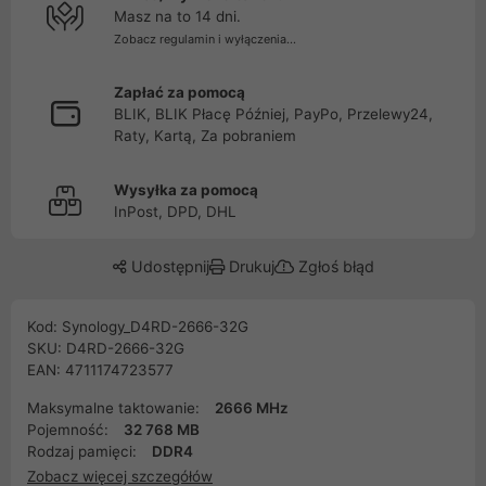
Masz na to 14 dni.
Zobacz regulamin i wyłączenia...
Zapłać za pomocą
BLIK, BLIK Płacę Później, PayPo, Przelewy24,
Raty, Kartą, Za pobraniem
Wysyłka za pomocą
InPost, DPD, DHL
Udostępnij
Drukuj
Zgłoś błąd
Kod: Synology_D4RD-2666-32G
SKU: D4RD-2666-32G
EAN: 4711174723577
Maksymalne taktowanie:
2666 MHz
Pojemność:
32 768 MB
Rodzaj pamięci:
DDR4
Zobacz więcej szczegółów