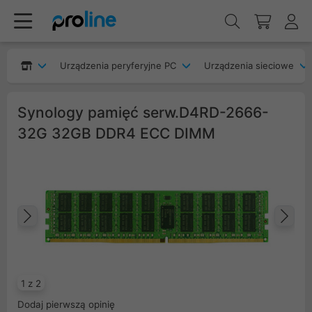
Urządzenia peryferyjne PC
Urządzenia sieciowe
Synology pamięć serw.D4RD-2666-
32G 32GB DDR4 ECC DIMM
Poprzedni
Na
1 z 2
Dodaj pierwszą opinię