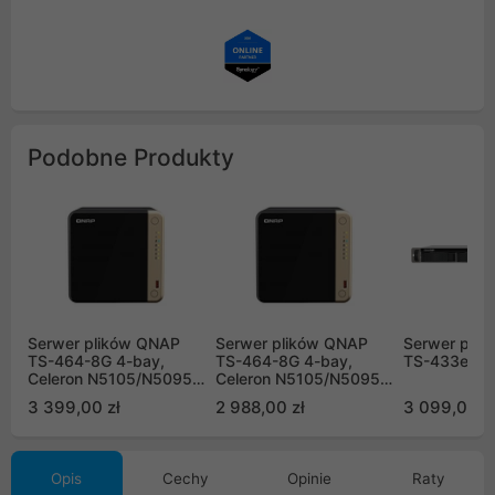
Podobne Produkty
Serwer plików QNAP
Serwer plików QNAP
Serwer pli
TS-464-8G 4-bay,
TS-464-8G 4-bay,
TS-433eU-
Celeron N5105/N5095
Celeron N5105/N5095
4-core 2.9 GHz, 16G
4-core 2.9 GHz, 8G
3 399,00 zł
2 988,00 zł
3 099,00 z
RAM DDR4, 2x 2,5 GbE
RAM DDR4, 2x 2,5 GbE
LAN, 2xUSB 2.0,
LAN, 2xUSB 2.0,
2xUSB 3.2, 1xHDMI, 2x
2xUSB 3.2, 1xHDMI, 2x
M.2 2280 NVMe
M.2 2280 NVMe
Opis
Cechy
Opinie
Raty