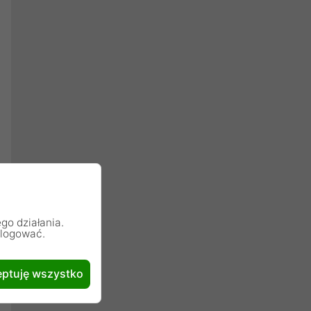
go działania.
alogować.
ptuję wszystko