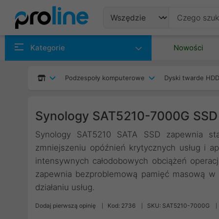
Produkty
Kategorie
Nowości
Producenci
Podzespoły komputerowe
Dyski twarde HDD
Kategorie
Synology SAT5210-7000G SSD
Synology SAT5210 SATA SSD zapewnia stab
zmniejszeniu opóźnień krytycznych usług i ap
intensywnych całodobowych obciążeń operacja
zapewnia bezproblemową pamięć masową w sy
działaniu usług.
Dodaj pierwszą opinię
Kod: 2736
SKU: SAT5210-7000G