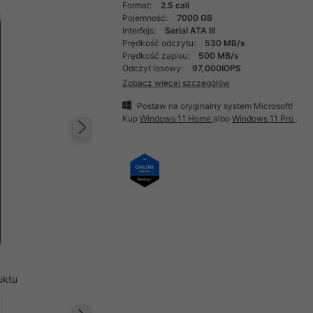
Format:
2.5 cali
Pojemność:
7000 GB
Interfejs:
Serial ATA III
Prędkość odczytu:
530 MB/s
Prędkość zapisu:
500 MB/s
Odczyt losowy:
97,000IOPS
Zobacz więcej szczegółów
Postaw na oryginalny system Microsoft!
Kup
Windows 11 Home
albo
Windows 11 Pro
.
Następny
uktu