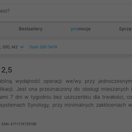
Bestsellery
pro
mocje
Sprzę
, SSD, M2
Dysk SSD SATA
 2,5
ilną wydajność operacji we/wy przy jednoczesny
likacji. Jest ona przeznaczony do obsługi mieszanych 
mi 7 dni w tygodniu bez uszczerbku dla trwałości, c
stemach Synology, przy minimalnych zakłóceniach 
EAN: 4711174725199