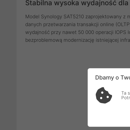
Stabilna wysoka wydajność dl
Model Synology SAT5210 zaprojektowany z my
danych przetwarzania transakcji online (OLTP)
wydajność przy nawet 50 000 operacji IOPS 
bezproblemową modernizację istniejącej infr
Dbamy o Two
Ta s
Pot