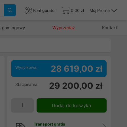
Konfigurator
0,00 zł
Mój Proline
t gamingowy
Wyprzedaż
Kontakt
28 619,00 zł
Wysyłkowa:
m
29 200,00 zł
Stacjonarna:
i
o
w
Dodaj do koszyka
Transport gratis