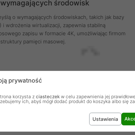
a wymagających środowisk
ślą o wymagających środowiskach, takich jak bazy
 i wdrożenia wirtualizacji, zapewnia stabilną
losowego zapisu w formacie 4K, umożliwiając firmom
astruktury pamięci masowej.
ją prywatność
trona korzysta z
ciasteczek
w celu zapewnienia jej prawidłowe
rzebujemy ich, abyś mógł dodać produkt do koszyka albo się z
Akce
Ustawienia