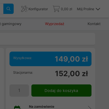
Konfigurator
0,00 zł
Mój Proline
t gamingowy
Wyprzedaż
Kontakt
149,00 zł
Wysyłkowa:
152,00 zł
Stacjonarna:
o
o
h
Dodaj do koszyka
,
Na zamówienie