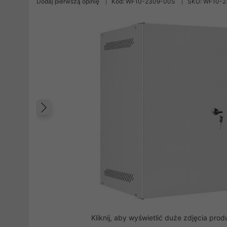
Dodaj pierwszą opinię
Kod: WF10-2309-00S
SKU: WF10-
Poprzedni
Kliknij, aby wyświetlić duże zdjęcia prod