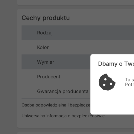
Cechy produktu
Rodzaj
Kolor
Wymiar
Dbamy o Two
Producent
Ta s
Pot
Gwarancja producenta
Osoba odpowiedzialna i bezpieczeństwo
Uniwersalna informacja o bezpieczeństwie