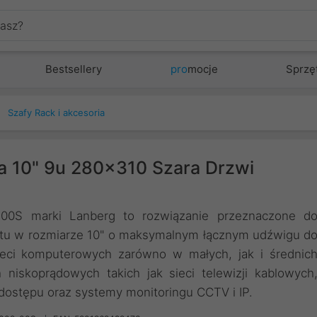
Bestsellery
pro
mocje
Sprzę
Szafy Rack i akcesoria
ca 10" 9u 280x310 Szara Drzwi
00S marki Lanberg to rozwiązanie przeznaczone d
ętu w rozmiarze 10" o maksymalnym łącznym udźwigu d
ieci komputerowych zarówno w małych, jak i średnic
 niskoprądowych takich jak sieci telewizji kablowych
dostępu oraz systemy monitoringu CCTV i IP.