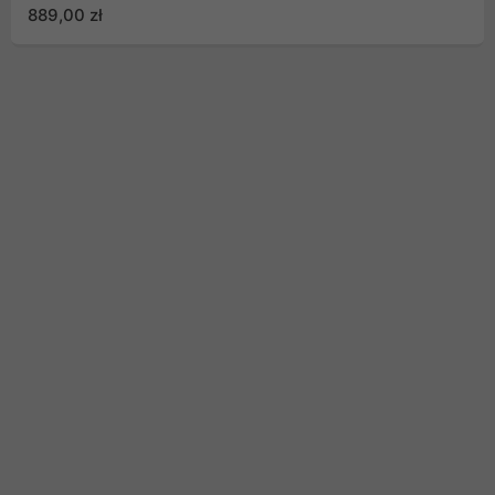
pack Lanberg (WF01-
889,00 zł
6427-10S)