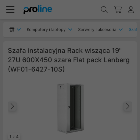
Komputery i laptopy
Serwery i akcesoria
Szafy
Szafa instalacyjna Rack wisząca 19"
27U 600X450 szara Flat pack Lanberg
(WF01-6427-10S)
Poprzedni
Na
1 z 4