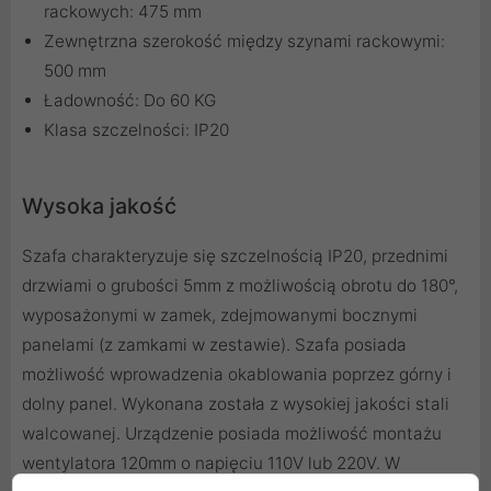
rackowych: 475 mm
Zewnętrzna szerokość między szynami rackowymi:
500 mm
Ładowność: Do 60 KG
Klasa szczelności: IP20
Wysoka jakość
Szafa charakteryzuje się szczelnością IP20, przednimi
drzwiami o grubości 5mm z możliwością obrotu do 180°,
wyposażonymi w zamek, zdejmowanymi bocznymi
panelami (z zamkami w zestawie). Szafa posiada
możliwość wprowadzenia okablowania poprzez górny i
dolny panel. Wykonana została z wysokiej jakości stali
walcowanej. Urządzenie posiada możliwość montażu
wentylatora 120mm o napięciu 110V lub 220V. W