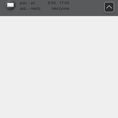
pon. - pt.
9:00 - 17:00
sob. - niedz.
nieczynne
pomoc@proline.pl
Dołącz do nas
Zgłoś błąd na stronie
Proline SA z siedzibą w Mirkowie (55-095), przy ul. Brzozowej 5,
wpisana do rejestru przedsiębiorców Krajowego Rejestru Sądowego
przez Sąd Rejonowy dla Wrocławia-Fabrycznej we Wrocławiu, VI
Wydział Gospodarczy Krajowego Rejestru Sądowego pod nr KRS:
0000282071, NIP: 8951898022, REGON: 020482041, BDO:
000437899. Kapitał zakładowy Spółki wynosi 500000,00 zł i został
on opłacony w całości.
© proline 1996 - 2026. Wszelkie prawa zastrzeżone.