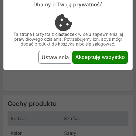
zestawie dołączone są akcesoria do mocowania, zestaw
Dbamy o Twoją prywatność
do uziemienia, zamek drzwi przednich, dwa zamki paneli
bocznych, 10 śrub M6.
Ta strona korzysta z
ciasteczek
w celu zapewnienia jej
prawidłowego działania. Potrzebujemy ich, abyś mógł
dodać produkt do koszyka albo się zalogować.
Akceptuję wszystko
Ustawienia
Cechy produktu
Rodzaj
Szafka
Kolor
Szary