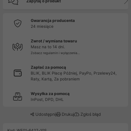
Zapytaj o produkt
Gwarancja producenta
24 miesiące
Zwrot / wymiana towaru
Masz na to 14 dni.
Zobacz regulamin i wyłączenia...
Zapłać za pomocą
BLIK, BLIK Płacę Później, PayPo, Przelewy24,
Raty, Kartą, Za pobraniem
Wysyłka za pomocą
InPost, DPD, DHL
Udostępnij
Drukuj
Zgłoś błąd
Kod: WF01-6427-10S