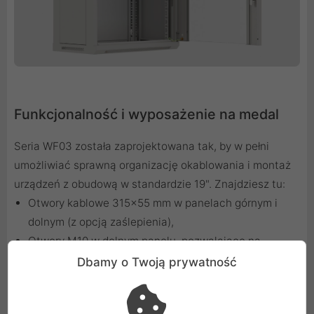
Funkcjonalność i wyposażenie na medal
Seria WF03 została zaprojektowana tak, by w pełni
umożliwiać sprawną organizację okablowania i montaż
urządzeń z obudową w standardzie 19". Znajdziesz tu:
Otwory kablowe 315x55 mm w panelach górnym i
dolnym (z opcją zaślepienia),
Otwory M10 w dolnym panelu, pozwalające na
montaż nóżek lub kółek - idealna alternatywa dla
Dbamy o Twoją prywatność
konfiguracji wolnostojących,
Kompletny zestaw montażowy: cztery numerowane