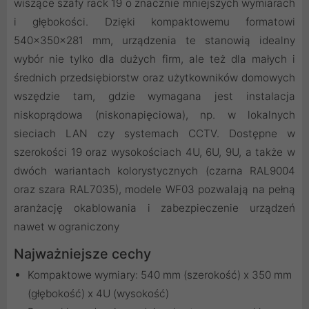
wiszące szafy rack 19 o znacznie mniejszych wymiarach
i głębokości. Dzięki kompaktowemu formatowi
540×350×281 mm, urządzenia te stanowią idealny
wybór nie tylko dla dużych firm, ale też dla małych i
średnich przedsiębiorstw oraz użytkowników domowych
wszędzie tam, gdzie wymagana jest instalacja
niskoprądowa (niskonapięciowa), np. w lokalnych
sieciach LAN czy systemach CCTV. Dostępne w
szerokości 19 oraz wysokościach 4U, 6U, 9U, a także w
dwóch wariantach kolorystycznych (czarna RAL9004
oraz szara RAL7035), modele WF03 pozwalają na pełną
aranżację okablowania i zabezpieczenie urządzeń
nawet w ograniczony
Najważniejsze cechy
Kompaktowe wymiary: 540 mm (szerokość) x 350 mm
(głębokość) x 4U (wysokość)