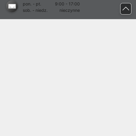
pon. - pt.
9:00 - 17:00
sob. - niedz.
nieczynne
pomoc@proline.pl
Dołącz do nas
Zgłoś błąd na stronie
Proline SA z siedzibą w Mirkowie (55-095), przy ul. Brzozowej 5,
wpisana do rejestru przedsiębiorców Krajowego Rejestru Sądowego
przez Sąd Rejonowy dla Wrocławia-Fabrycznej we Wrocławiu, VI
Wydział Gospodarczy Krajowego Rejestru Sądowego pod nr KRS:
0000282071, NIP: 8951898022, REGON: 020482041, BDO:
000437899. Kapitał zakładowy Spółki wynosi 500000,00 zł i został
on opłacony w całości.
© proline 1996 - 2026. Wszelkie prawa zastrzeżone.