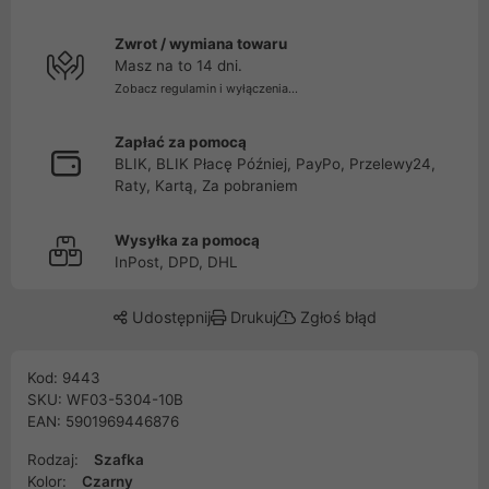
Zwrot / wymiana towaru
Masz na to 14 dni.
Zobacz regulamin i wyłączenia...
Zapłać za pomocą
BLIK, BLIK Płacę Później, PayPo, Przelewy24,
Raty, Kartą, Za pobraniem
Wysyłka za pomocą
InPost, DPD, DHL
Udostępnij
Drukuj
Zgłoś błąd
Kod: 9443
SKU: WF03-5304-10B
EAN: 5901969446876
Rodzaj:
Szafka
Kolor:
Czarny