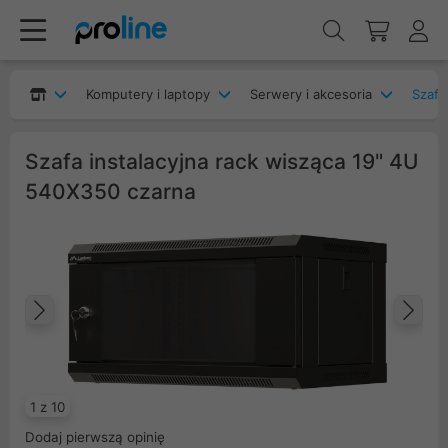
Komputery i laptopy
Serwery i akcesoria
Szafy
Szafa instalacyjna rack wisząca 19" 4U
540X350 czarna
Poprzedni
Na
1 z 10
Dodaj pierwszą opinię