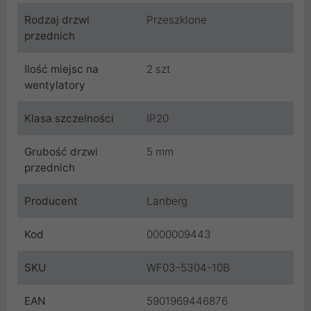
Rodzaj drzwi
Przeszklone
przednich
Ilość miejsc na
2 szt
wentylatory
Klasa szczelności
IP20
Grubość drzwi
5 mm
przednich
Producent
Lanberg
Kod
0000009443
SKU
WF03-5304-10B
EAN
5901969446876