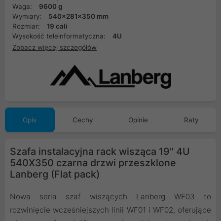
Waga:
9600 g
Wymiary:
540x281x350 mm
Rozmiar:
19 cali
Wysokość teleinformatyczna:
4U
Zobacz więcej szczegółów
Opis
Cechy
Opinie
Raty
Szafa instalacyjna rack wisząca 19" 4U
540X350 czarna drzwi przeszklone
Lanberg (Flat pack)
Nowa seria szaf wiszących Lanberg WF03 to
rozwinięcie wcześniejszych linii WF01 i WF02, oferujące