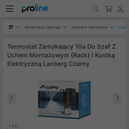
Komputery i laptopy
Serwery i akcesoria
Szafy
Termostat Zamykający 10a Do Szaf Z
Uchem Montażowym (Rack) I Kostką
Elektryczną Lanberg Czarny
Poprzedni
Na
1 z 6