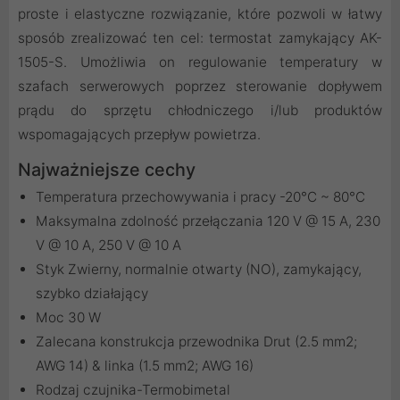
proste i elastyczne rozwiązanie, które pozwoli w łatwy
sposób zrealizować ten cel: termostat zamykający AK-
1505-S. Umożliwia on regulowanie temperatury w
szafach serwerowych poprzez sterowanie dopływem
prądu do sprzętu chłodniczego i/lub produktów
wspomagających przepływ powietrza.
Najważniejsze cechy
Temperatura przechowywania i pracy -20°C ~ 80°C
Maksymalna zdolność przełączania 120 V @ 15 A, 230
V @ 10 A, 250 V @ 10 A
Styk Zwierny, normalnie otwarty (NO), zamykający,
szybko działający
Moc 30 W
Zalecana konstrukcja przewodnika Drut (2.5 mm2;
AWG 14) & linka (1.5 mm2; AWG 16)
Rodzaj czujnika-Termobimetal