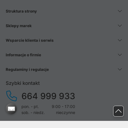
Struktura strony
Sklepy marek
Wsparcie klienta i serwis
Informacje o firmie
Regulaminy i regulacje
Szybki kontakt
664 999 933
pon. - pt.
9:00 - 17:00
sob. - niedz.
nieczynne
pomoc@proline.pl