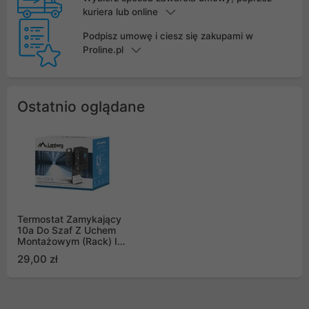
kuriera lub online
Podpisz umowę i ciesz się zakupami w
Proline.pl
Ostatnio oglądane
Termostat Zamykający
10a Do Szaf Z Uchem
Montażowym (Rack) I
Kostką Elektryczną
29,00 zł
Lanberg Czarny