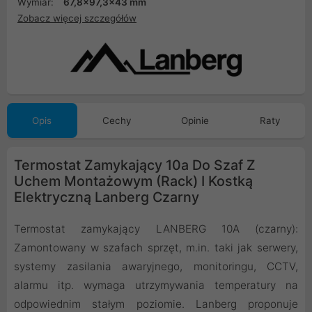
Wymiar:
67,8x97,3x43 mm
Zobacz więcej szczegółów
Opis
Cechy
Opinie
Raty
Termostat Zamykający 10a Do Szaf Z
Uchem Montażowym (Rack) I Kostką
Elektryczną Lanberg Czarny
Termostat zamykający LANBERG 10A (czarny):
Zamontowany w szafach sprzęt, m.in. taki jak serwery,
systemy zasilania awaryjnego, monitoringu, CCTV,
alarmu itp. wymaga utrzymywania temperatury na
odpowiednim stałym poziomie. Lanberg proponuje