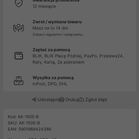
Gwarancja producenta
12 miesiące
Zwrot / wymiana towaru
Masz na to 14 dni.
Zobacz regulamin i wyłączenia...
Zapłać za pomocą
BLIK, BLIK Płacę Później, PayPo, Przelewy24,
Raty, Kartą, Za pobraniem
Wysyłka za pomocą
InPost, DPD, DHL
Udostępnij
Drukuj
Zgłoś błąd
Kod: AK-1505-B
SKU: AK-1505-B
EAN: 5901969424386