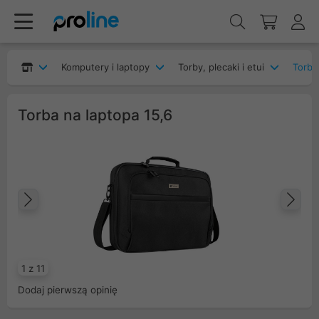
Komputery i laptopy
Torby, plecaki i etui
Torby
Torba na laptopa 15,6
Poprzedni
Na
1 z 11
Dodaj pierwszą opinię