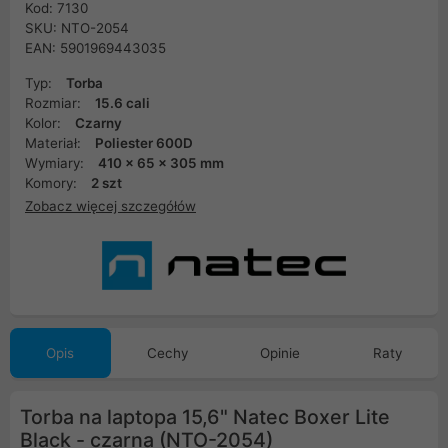
Kod: 7130
SKU: NTO-2054
EAN: 5901969443035
Typ:
Torba
Rozmiar:
15.6 cali
Kolor:
Czarny
Materiał:
Poliester 600D
Wymiary:
410 x 65 x 305 mm
Komory:
2 szt
Zobacz więcej szczegółów
Opis
Cechy
Opinie
Raty
Torba na laptopa 15,6" Natec Boxer Lite
Black - czarna (NTO-2054)