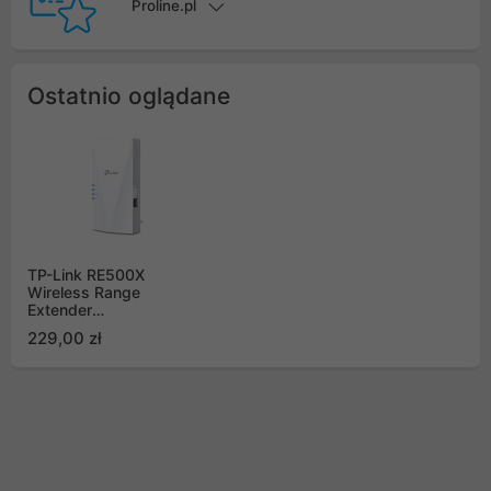
Proline.pl
Ostatnio oglądane
TP-Link RE500X
Wireless Range
Extender
802.11b/g/n/ac/ax
229,00 zł
AX1500 Wall-Plug
Gigabit