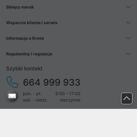
Sklepy marek
Wsparcie klienta i serwis
Informacje o firmie
Regulaminy i regulacje
Szybki kontakt
664 999 933
pon. - pt.
9:00 - 17:00
sob. - niedz.
nieczynne
pomoc@proline.pl
Dołącz do nas