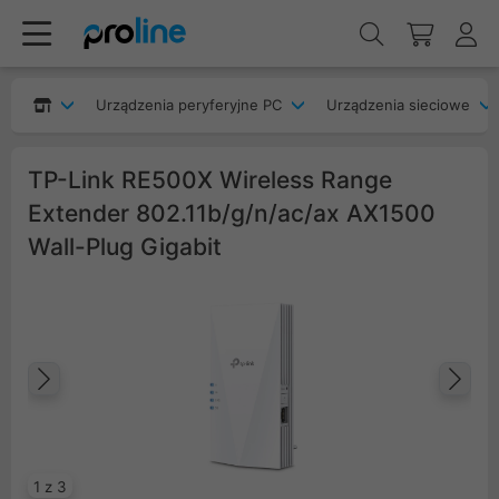
Urządzenia peryferyjne PC
Urządzenia sieciowe
TP-Link RE500X Wireless Range
Extender 802.11b/g/n/ac/ax AX1500
Wall-Plug Gigabit
Poprzedni
Na
1 z 3