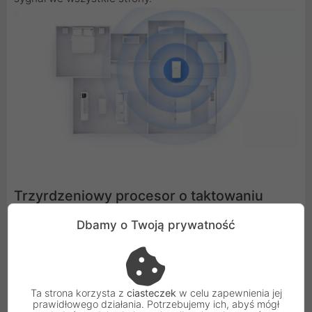
Trzyrdzeniowy procesor o taktowaniu
1,5GHz
Dbamy o Twoją prywatność
Nawet większość routerów ma dwurdzeniowe lub
jednordzeniowe procesory.
Ta strona korzysta z
ciasteczek
w celu zapewnienia jej
prawidłowego działania. Potrzebujemy ich, abyś mógł