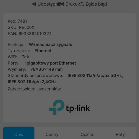
Udostępnij
Drukuj
Zgłoś błąd
Kod: 7481
SKU: RE500X
EAN: 6935364010324
Funkcje:
Wzmacniacz sygnału
Typ złącza:
Ethernet
WiFi:
Tak
Porty:
1 gigabitowy port Ethernet
Wymiary:
78x36x149 mm
Standardy bezprzewodowe:
IEEE 802.11a/n/ac/ax 5GHz,
IEEE 802.11b/g/n 2,4GHz
Zobacz więcej szczegółów
Opis
Cechy
Opinie
Raty