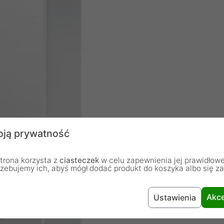
ją prywatność
trona korzysta z
ciasteczek
w celu zapewnienia jej prawidłowe
rzebujemy ich, abyś mógł dodać produkt do koszyka albo się z
Akce
Ustawienia