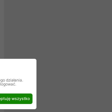
go działania.
alogować.
ptuję wszystko