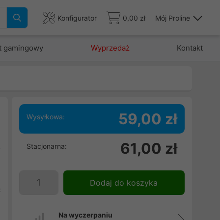
Konfigurator
0,00 zł
Mój Proline
t gamingowy
Wyprzedaż
Kontakt
59,00 zł
Wysyłkowa:
61,00 zł
Stacjonarna:
C
i
i
Dodaj do koszyka
c
i
Na wyczerpaniu