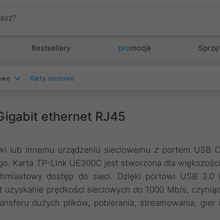
Bestsellery
pro
mocje
Sprzę
iowe
Karty sieciowe
igabit ethernet RJ45
owi lub innemu urządzeniu sieciowemu z portem USB 
o. Karta TP-Link UE300C jest stworzona dla większośc
chmiastowy dostęp do sieci. Dzięki portowi USB 3.0 
t uzyskanie prędkości sieciowych do 1000 Mb/s, czynią
sferu dużych plików, pobierania, streamowania, gier 