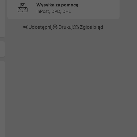
Wysyłka za pomocą
InPost, DPD, DHL
Udostępnij
Drukuj
Zgłoś błąd