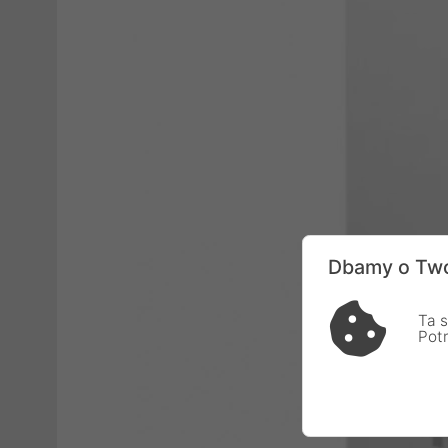
Dbamy o Two
Ta s
Pot