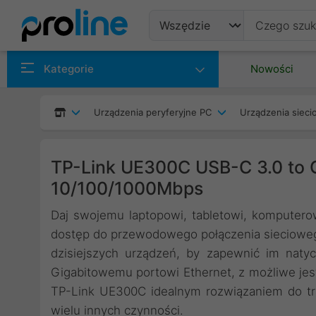
Produkty
Kategorie
Nowości
Producenci
Urządzenia peryferyjne PC
Urządzenia siec
Kategorie
TP-Link UE300C USB-C 3.0 to G
10/100/1000Mbps
Daj swojemu laptopowi, tabletowi, komputer
dostęp do przewodowego połączenia siecioweg
dzisiejszych urządzeń, by zapewnić im naty
Gigabitowemu portowi Ethernet, z możliwe jes
TP-Link UE300C idealnym rozwiązaniem do tran
wielu innych czynności.