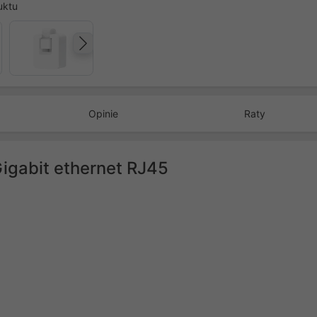
uktu
Następny
Opinie
Raty
igabit ethernet RJ45